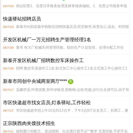
岗位职责1、负责日常账务处理及财务报表编制。2、负责公司税务申报
26/7/23
及成本核算管理。3、执行资金收支管理与银行对账工作。4、配合年度审计及财
快递驿站招聘店员
务数据分析工作。5、参与公司预算编制与执行监控。岗
新泰市向阳实验学校附近招聘快递店员,吃苦耐劳,有责任心,实在。时间暂
26/7/23
时定到下午四点到七点半,一个小时十块干好了工资时间可以调整
开发区机械厂一万元招聘生产管理经理1名
要求 有大厂机械车间管理经验。组织生产计划安排。合理分配工作任
26/7/20
务。有责任心。*期通过,缴纳五险一金。
新泰开发区机械厂招聘数控车床操作工
招聘 数控车床操作工1名 卧式加工中心操作工1名立式加工中心操作工1
26/7/20
名 龙门操作工1名要求 熟悉数控编程和加工工艺。能够根据图纸要求，独立进行
新泰市同创中央城两室两厅****
图
数控车的操作,有 工作经验者优先。 梁 电话
温馨舒适,环境优雅,室外绿植茂.密购物.运动.吃饭,步行出去就可以.由于母
26/7/17
亲去世、房子要卖,为了留个念想,****把**房子卖掉,36.8万。喜欢的**看房
市区快递超市找女店员,灯条驿站,工作轻松
市区快递超市招上午10点到12点半，下午2点到7点女员工，长期工，兼
26/7/17
职短期勿扰，用的灯条，工作比其他驿站轻松，**45以下，熟练智能手机，工资
正宗陕西肉夹馍技术招生
2100，电话微信150-2080-2169
秘制腊汁肉配方、老汤熬制、白吉馍打馍手法**教学 无需经验,手把手实
26/7/11