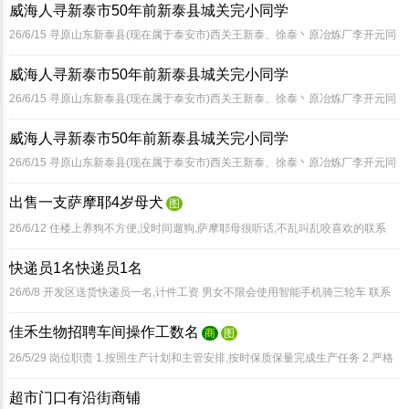
威海人寻新泰市50年前新泰县城关完小同学
到威海。(78年前在新泰县人民武
26/6/15
寻原山东新泰县(现在属于泰安市)西关王新泰、徐泰丶原冶炼厂李开元同
学,曾都在50年前在城关完小上过学的同学。我叫(li j n)*老家是威海,随父亲转业回
威海人寻新泰市50年前新泰县城关完小同学
到威海。(78年前在新泰县人民武
26/6/15
寻原山东新泰县(现在属于泰安市)西关王新泰、徐泰丶原冶炼厂李开元同
学,曾都在50年前在城关完小上过学的同学。我叫(li j n)*老家是威海,随父亲转业回
威海人寻新泰市50年前新泰县城关完小同学
到威海。(78年前在新泰县人民武
26/6/15
寻原山东新泰县(现在属于泰安市)西关王新泰、徐泰丶原冶炼厂李开元同
学,曾都在50年前在城关完小上过学的同学。我叫(li j n)*老家是威海,随父亲转业回
出售一支萨摩耶4岁母犬
图
到威海。(78年前在新泰县人民武
26/6/12
住楼上养狗不方便,没时间遛狗,萨摩耶母很听话,不乱叫乱咬喜欢的联系
13563 ,808016
快递员1名快递员1名
26/6/8
开发区送货快递员一名,计件工资 男女不限会使用智能手机骑三轮车 联系
电话
佳禾生物招聘车间操作工数名
商
图
26/5/29
岗位职责 1.按照生产计划和主管安排,按时保质保量完成生产任务 2.严格
遵守操作规程,按工艺流程进行生产作业 3.遵守车间管理规定,做好岗位相关记录和
超市门口有沿街商铺
现场5S工作 4.积极参与岗位培训,