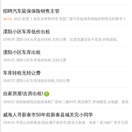
操教学,**上手练习 配料比例**,配方毫无保留,学会即可摆摊开店 小成本创业,出餐
招聘汽车延保保险销售主管
快、利润高,早市夜市都能做****
岗位-职责 1.各区县销售经理 负责厂家汽车延保和保险的销售任职要求 1.
26/7/9
具备良好的应变能力,沟通能力和学习能力 2.有较强的目标导向和抗压能力,能适应
溧阳小区车库低价出租
销售工作节奏 3.热爱汽车行业,对
26/6/26
溧阳小区出库低价转租,无转让费。位置优越适合干卖卖,价格超低。
溧阳小区车库出租
26/6/25
溧阳小区车库低价转租,无转让费
车库转租无转让费
26/6/25
溧阳小区车库现低价转租,无转让费
自家房屋!吉房出租!
图
26/6/22
现有检察院后面色母料厂宿舍二楼84平,两室两厅,带储藏室,水电暖、家具
**,干净整洁,免费停车、适宜杏山小学、实验中学陪读。年租7500/年,期待有缘入
威海人寻新泰市50年前新泰县城关完小同学
住!
26/6/15
寻原山东新泰县(现在属于泰安市)西关王新泰、徐泰丶原冶炼厂李开元同
学,曾都在50年前在城关完小上过学的同学。我叫(li j n)*老家是威海,随父亲转业回