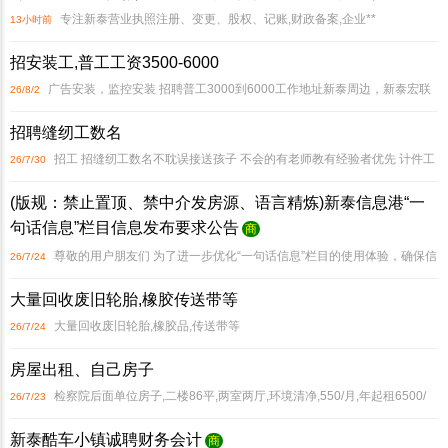
专注新泰营业执照注册、变更、股权、记账,财政备案,企业**
13小时前
招安装工,普工工资3500-6000
广告安装，监控安装 招聘普工3000到6000工作地址新泰周边，新泰宏联
26/8/2
广告工程有限公司
招聘缝纫工数名
招工 招缝纫工数名不耽误接送孩子 不会的有老师教有经验者优先 计件工
26/7/30
资多劳多得 熟练后2000以上地址 翟镇市场(翟镇一中附近)电话 134
(版规：禁止置顶、禁中介发房源、语言精炼)新泰信息港“一
65484846(同微信)
句话信息”栏目信息发布要求公告
商
尊敬的用户朋友们 为了进一步优化“一句话信息”栏目的使用体验，确保信
26/7/24
息的有效性和合规性，现发布以下信息发布要求公告，请大家仔细阅读并遵守
大量回收废旧轮胎,橡胶传送带等
1、内容简洁明快 请确保发布的信息简洁明了，直接
大量回收废旧轮胎,橡胶品,传送带等
26/7/24
房屋出租、自己房子
检察院后面单位房子,二楼86平,两室两厅,环境清净,550/月,年起租6500/
26/7/23
年,长租可议。
新泰酷车小镇诚聘财务会计
商