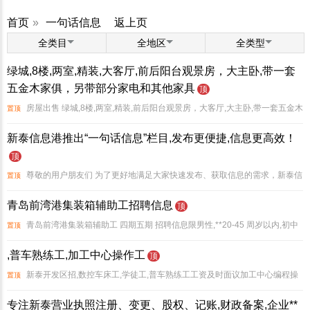
首页
»
一句话信息
返上页
全类目
全地区
全类型
绿城,8楼,两室,精装,大客厅,前后阳台观景房，大主卧,带一套
五金木家俱，另带部分家电和其他家具
顶
房屋出售 绿城,8楼,两室,精装,前后阳台观景房，大客厅,大主卧,带一套五金木
置顶
家俱,另带部分家电和其他家具，楼间距很大,75万。带储藏室(原始购买价格6.1
新泰信息港推出“一句话信息”栏目,发布更便捷,信息更高效！
万)。另带部分家电和其他家具
顶
尊敬的用户朋友们 为了更好地满足大家快速发布、获取信息的需求，新泰信
置顶
息港全新推出“一句话信息”栏目！ 背景 2025年3月9日，热心网友“梦海无岸”向我
青岛前湾港集装箱辅助工招聘信息
顶
们提出了宝贵的建议 在新泰信息港网
青岛前湾港集装箱辅助工 四期五期 招聘信息限男性,**20-45 周岁以内,初中
置顶
以上学历,无违法犯罪记录。本岗位班制实行三班制上 12休 24小时(2 天白班2 天
,普车熟练工,加工中心操作工
顶
夜班2 天休息)一个月
新泰开发区招,数控车床工,学徒工,普车熟练工工资及时面议加工中心编程操
置顶
作工
专注新泰营业执照注册、变更、股权、记账,财政备案,企业**