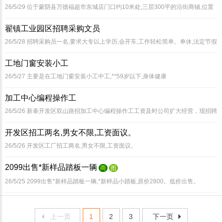
26/5/29
位于蒙阴县万德福超市东城店门口约10米处,三层300平的沿街商铺,位置
**,有意出售,7800元/平 ***,
翟镇工业园区招聘采购文员
26/5/28
招聘采购员一名,要求大专以上学历,会开车,工作轻松简单。单休,法定节假
日,*好是40岁以下的女性。
工地门窗安装小工
26/5/27
主要是在工地门窗安装小工中工,**59岁以下,身体健康
加工中心编程操作工
26/5/26
新泰开发区双山路招加工中心编程操作工工资及时公司扩大经营，现招聘
加工中心操作工3名，要求能够熟练操作设备，会编程，工资面议，待遇从优
开发区招工两名,男女不限,工资面议。
26/5/26
开发区工厂招工两名,男女不限,工资面议。
2099出售*新样品踏板一辆
商
图
26/5/25
2099出售*新样品踏板一辆,*新样品小踏板,原价2800。低价出售。
上一页
1
2
3
下一页