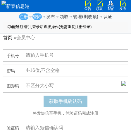
公告
领取
我的
发布
注册
登陆
发布
领取
管理(删改顶)
认证
➜
➜
➜
➜
➜
ℹ️功能导航指引,登录后直接操作(无需重复注册登录)
首页
»会员中心
手机号
密码
图形码
将发短信至手机，凭验证码完成注册
验证码