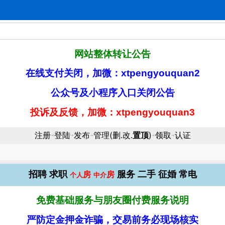
网站整体转让公告
在线支付关闭，加微：xtpengyouquan2
公众号及小程序入口关闭公告
投诉及反馈，加微：xtpengyouquan3
注册
登陆
发布
管理(删.改.
置顶
)
领取
认证
➜
➜
➜
➜
➜
招聘
求职
服务
二手
征婚
常电
房
房
个人
中介
免费基础服务与朋友圈付费服务说明
严防定金押金诈骗，交易前务必现场核实