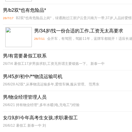
男/b2双*也有危险品*
B2双*也有危险品上岗*，绿通跑过江浙沪云贵川南方一带,37岁,人品好爱惜车辆微
26/7/17
男/34岁/找一份合适的工作,工资无太高要求
会开车，有驾照，驾龄11年，蓝牌车都能开！适应长途,能
26/7/11
男/有需要暑假工联系
26/7/4
暑假工17岁男孩求职,工资无所谓主要锻炼一下。 新泰一中
男/45岁/初中/**物流运输司机
26/6/28
A2双*,从事物流运输多年,爱惜车辆,服从管理。 范秀东
男/物业经理管理人员
26/6/21
持有物业经理*,多年水暖(电,无电工*)经验
女/19岁/今年高考生女孩,求职暑假工
26/6/12
暑假工 新泰一中 刘