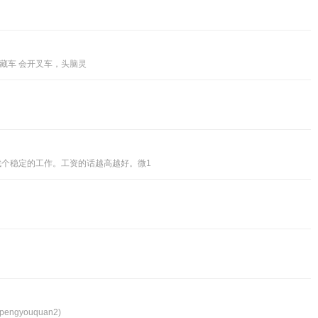
冷藏车 会开叉车，头脑灵
找个稳定的工作。工资的话越高越好。微1
youquan2)