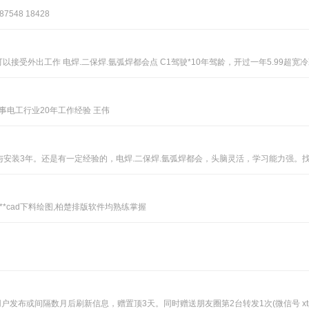
48 18428
以接受外出工作 电焊.二保焊.氩弧焊都会点 C1驾驶*10年驾龄，开过一年5.99超宽
从事电工行业20年工作经验 王伟
作与安装3年。还是有一定经验的，电焊.二保焊.氩弧焊都会，头脑灵活，学习能力强。
00都会**cad下料绘图,柏楚排版软件均熟练掌握
户发布或间隔数月后刷新信息，赠置顶3天。同时赠送朋友圈第2台转发1次(微信号 xtpeng