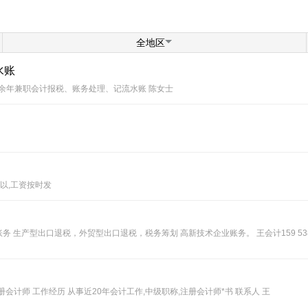
全地区
水账
0余年兼职会计报税、账务处理、记流水账 陈女士
可以,工资按时发
务 生产型出口退税，外贸型出口退税，税务筹划 高新技术企业账务。 王会计159 5381
册会计师 工作经历 从事近20年会计工作,中级职称,注册会计师*书 联系人 王