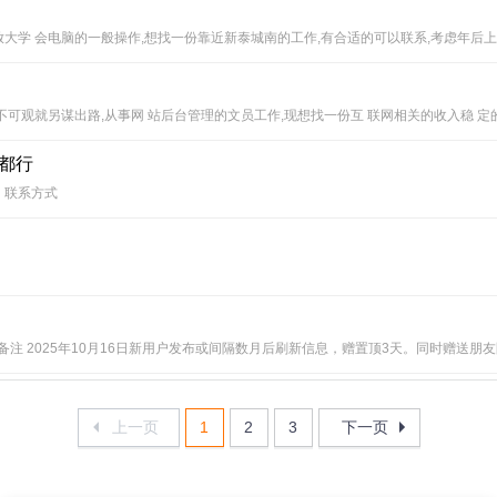
大学 会电脑的一般操作,想找一份靠近新泰城南的工作,有合适的可以联系,考虑年后上班,谢谢
项 目不可观就另谋出路,从事网 站后台管理的文员工作,现想找一份互 联网相关的收入稳 
都行
，联系方式
注 2025年10月16日新用户发布或间隔数月后刷新信息，赠置顶3天。同时赠送朋友圈
上一页
1
2
3
下一页