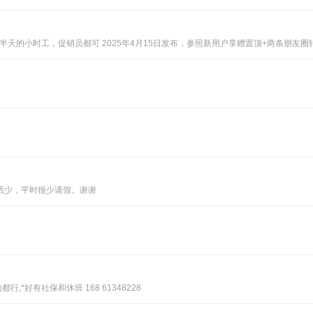
工活，半天的小时工，促销员都可 2025年4月15日发布，参照新用户享赠置顶+两条朋友
话少，平时很少请假。谢谢
,*好有社保和休班 168 61348228