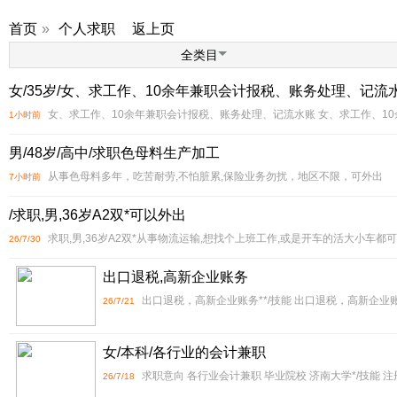
首页
»
个人求职
返上页
全类目
女/35岁/女、求工作、10余年兼职会计报税、账务处理、记流
女、求工作、10余年兼职会计报税、账务处理、记流水账 女、求工作、1
1小时前
男/48岁/高中/求职色母料生产加工
从事色母料多年，吃苦耐劳,不怕脏累,保险业务勿扰，地区不限，可外出
7小时前
/求职,男,36岁A2双*可以外出
求职,男,36岁A2双*从事物流运输,想找个上班工作,或是开车的活大小车都
26/7/30
出口退税,高新企业账务
出口退税，高新企业账务**/技能 出口退税，高新企业账
26/7/21
女/本科/各行业的会计兼职
求职意向 各行业会计兼职 毕业院校 济南大学*/技能 注
26/7/18