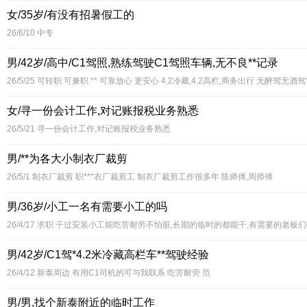
女/35岁/有没有招暑假工的
26/6/10
中专
男/42岁/高中/C1驾照,熟练驾驶C1驾照车辆,无不良**记录
26/5/25
可转职 可兼职 ** 可靠放心 更安心 4.2冷藏,4.2高栏,商务出行 无醉驾无酒驾
女/寻一份会计工作,对记账报税业务熟悉
26/5/21
寻一份会计工作,对记账报税业务熟悉
男/**为各大小制衣厂裁剪
26/5/1
制衣厂裁剪 职***衣厂裁剪工 制衣厂裁剪工作很多年 陈师傅,周师傅
男/36岁/小工一名有需要小工的吗
26/4/17
求职 干过安装小工能吃苦耐劳不怕脏,长期的临时的都能干,有需要的老板们打电话
男/42岁/C1驾*4.2米冷藏高栏车**驾驶经验
26/4/12
新泰周边 有用C1司机的可与我联系 吃苦耐劳 范
男/男,找个新泰附近的临时工作