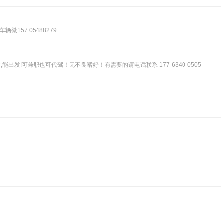
157 05488279
出发!可兼职也可代驾！无不良嗜好！有需要的请电话联系 177-6340-0505