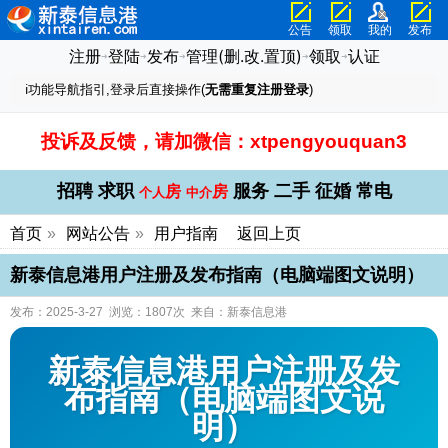
公告
领取
我的
发布
注册
登陆
发布
管理(删.改.置顶)
领取
认证
➜
➜
➜
➜
➜
ℹ️功能导航指引,登录后直接操作(
无需重复注册登录
)
投诉及反馈，请加微信：xtpengyouquan3
招聘
求职
服务
二手
征婚
常电
房
房
个人
中介
首页
»
网站公告
»
用户指南
返回上页
新泰信息港用户注册及发布指南（电脑端图文说明）
发布：2025-3-27 浏览：1807次 来自：新泰信息港
新泰信息港用户注册及发
布指南（电脑端图文说
明）