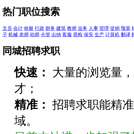
热门职位搜索
文员
会计
收银
行政
财务
建筑
教师
业务
人事
管理
促销
预算
子
机械
老师
幼师
仓管
出纳
客服
质检
保安
生产
计算机
翻译
同城招聘求职
快速：
大量的浏览量，
才；
精准：
招聘求职能精准
域。