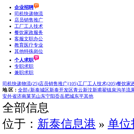
企业招聘
司机快递物流
店员销售推广
工厂工人技术
餐饮家政服务
客服文职办公
教育医疗专业
其他特殊岗位
个人求职
专职求职
兼职求职
司机快递物流
(25)
店员销售推广
(105)
工厂工人技术
(205)
餐饮家
地 区：
全部
√新泰城区
新泰开发区
青云
新汶
新甫
翟镇
泉沟
羊流
安
外省
济南
莱芜
山东
宁阳
岙岳
肥城
东平
其他
全部信息
位于：
新泰信息港
»
单位