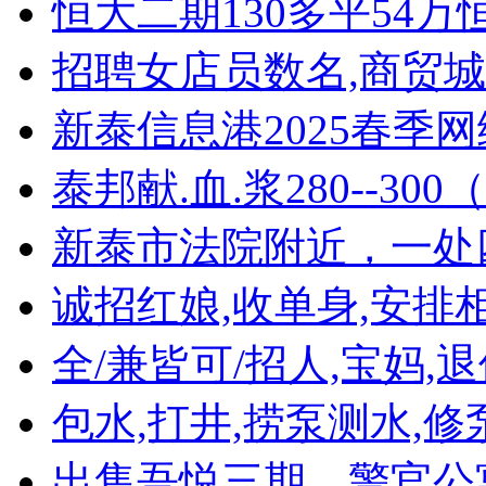
恒大二期130多平54万
招聘女店员数名,商贸
新泰信息港2025春季
泰邦献.血.浆280--30
新泰市法院附近，一处
诚招红娘,收单身,安排相
全/兼皆可/招人,宝妈,
包水,打井,捞泵测水,修
出售吾悦三期，警官公