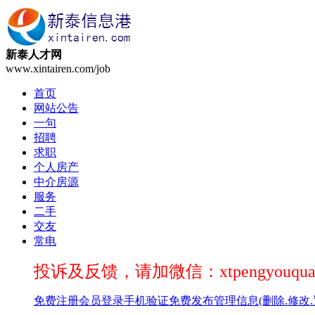
新泰人才网
www.xintairen.com/job
首页
网站公告
一句
招聘
求职
个人房产
中介房源
服务
二手
交友
常电
投诉及反馈，请加微信：xtpengyouqua
免费注册
会员登录
手机验证
免费发布
管理信息(删除.修改.