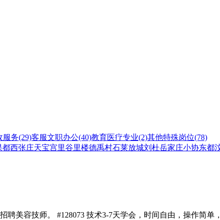
政服务
(29)
客服文职办公
(40)
教育医疗专业
(2)
其他特殊岗位
(78)
果都
西张庄
天宝
宫里
谷里
楼德
禹村
石莱
放城
刘杜
岳家庄
小协
东都
招聘美容技师。 #128073 技术3-7天学会，时间自由，操作简单，仪器操作