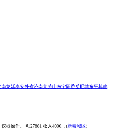
汶南
龙廷
泰安
外省
济南
莱芜
山东
宁阳
岙岳
肥城
东平
其他
。 #127881 收入4000... (
新泰城区
)