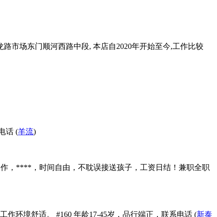
龙路市场东门顺河西路中段, 本店自2020年开始至今,工作比较
话 (
羊流
)
器操作，****，时间自由，不耽误接送孩子，工资日结！兼职全职
环境舒适。 #160 年龄17-45岁，品行端正，联系电话 (
新泰