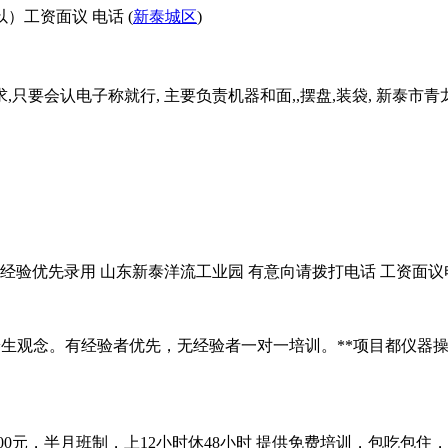
以）工资面议 电话 (
新泰城区
)
,只要会认电子称就行, 主要负责机器和面,,摆盘,装袋, 新泰市青
剪辑经验优先录用 山东新泰洋流工业园 有意向请拨打电话 工资面议电
美，有养生观念。有经验者优先，无经验者一对一培训。**项目都仪
00元，半月班制，上12小时休48小时 提供免费培训，包吃包住，工作