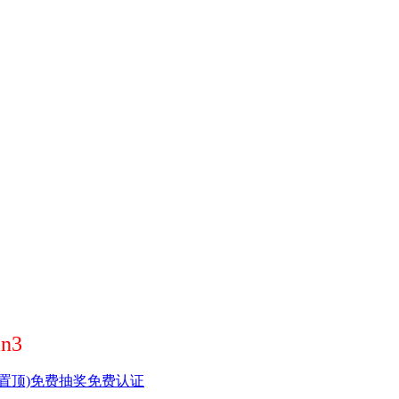
n3
置顶)
免费抽奖
免费认证