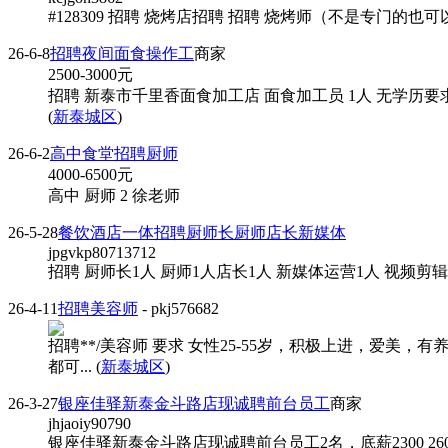
#128309 招聘 烧烤店招聘 招聘 烧烤师（不是专门的也可
26-6-8
招聘夜间面食操作工
商家
2500-3000
元
招聘 新泰市千里香面食加工店 面食加工员 1人 无学历要求
(
新泰城区
)
26-6-2
高中食堂招聘厨师
4000-6500
元
高中 厨师 2 徐老师
26-5-28
餐饮酒店一体招聘厨师长厨师店长新媒体
jpgvkp80713712
招聘 厨师长1人 厨师1人店长1人 新媒体运营1人 视频
26-4-11
招聘美容师
- pkj576682
招聘**/美容师 要求 女性25-55岁，积极上进，爱
都可... (
新泰城区
)
26-3-27
银座佳驿新泰金斗路店现诚聘前台员工
商家
jhjaoiy90790
银座佳驿新泰金斗路店现诚聘前台员工2名，底薪2300 26