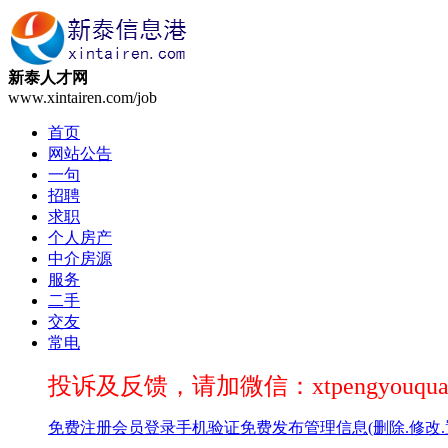
新泰人才网
www.xintairen.com/job
首页
网站公告
一句
招聘
求职
个人房产
中介房源
服务
二手
交友
常电
投诉及反馈，请加微信：xtpengyouqua
免费注册
会员登录
手机验证
免费发布
管理信息(删除.修改.