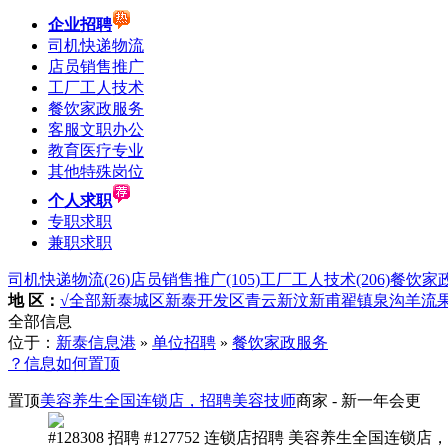
企业招聘
司机快递物流
店员销售推广
工厂工人技术
餐饮家政服务
客服文职办公
教育医疗专业
其他特殊岗位
个人求职
专职求职
兼职求职
司机快递物流
(26)
店员销售推广
(105)
工厂工人技术
(206)
餐饮家
地 区：
√全部
新泰城区
新泰开发区
青云
新汶
新甫
翟镇
泉沟
羊流
全部信息
位于：
新泰信息港
»
单位招聘
»
餐饮家政服务
？信息如何置顶
置顶
美容养生全国连锁店，招聘美容技师
商家
- 新一年会更
#128308 招聘 #127752 连锁店招聘 美容养生全国连锁店，