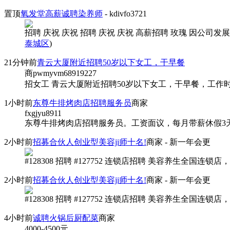
置顶
氧发堂高薪诚聘染养师
- kdivfo3721
招聘 庆祝 庆祝 招聘 庆祝 庆祝 高薪招聘 玫瑰 因公司发展
泰城区
)
21分钟前
青云大厦附近招聘50岁以下女工，干早餐
商pwmyvm68919227
招女工 青云大厦附近招聘50岁以下女工，干早餐，工作时间每天，4
1小时前
东尊牛排烤肉店招聘服务员
商家
fxgjyu8911
东尊牛排烤肉店招聘服务员。工资面议，每月带薪休假3天。上班时间9
2小时前
招募合伙人创业型美容ji师十名!
商家
- 新一年会更
#128308 招聘 #127752 连锁店招聘 美容养生全国连锁店，
2小时前
招募合伙人创业型美容ji师十名!
商家
- 新一年会更
#128308 招聘 #127752 连锁店招聘 美容养生全国连锁店
4小时前
诚聘火锅后厨配菜
商家
4000-4500
元