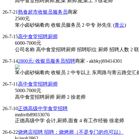
高中食堂招聘厨师,配菜 厨师,配菜工 3 徐老师
26-7-21
熟食超市收银员服务员
商家
2500
元
笨小卤砂锅肴肉 收银员服务员 2 中专 孙先生 (
青云
)
26-7-15
高中食堂招聘厨师
6000-7000
元
公司名称 高中食堂招聘厨师 招聘职位 厨师 招聘人数 2 
26-7-14
2800元/ 收银员服务员招聘
商家
- akbkyj69414301
笨小卤砂锅肴肉 收银员 2 中专以上 东周路与青云路交汇处38号
26-7-11
高中食堂招聘厨师
5000-7000
元
高中食堂招聘厨师 厨师 2 徐老师
26-7-10
正德高级中学食堂招聘
mnhvtb89033076
正德高级中学 会计,厨师,面食 4 有工作经验 徐老师
26-6-22
烧烤店招聘 招聘：烧烤师（不是专门的也可以）
kcjgoh3862