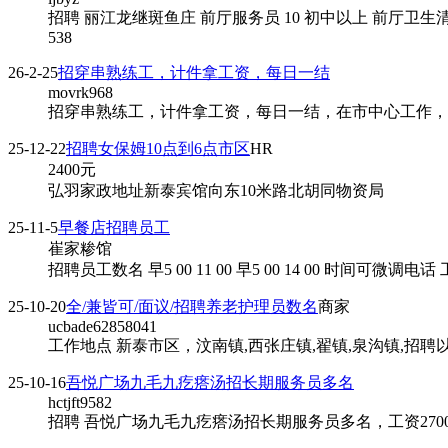
招聘 丽江龙继斑鱼庄 前厅服务员 10 初中以上 前厅
538
26-2-25
招穿串熟练工，计件拿工资，每日一结
movrk968
招穿串熟练工，计件拿工资，每日一结，在市中心工作，
25-12-22
招聘女保姆10点到6点市区
HR
2400
元
弘羽家政地址新泰宾馆向东10米路北胡同物资局
25-11-5
早餐店招聘员工
崔家糁馆
招聘员工数名 早5 00 11 00 早5 00 14 00 时间可微调电话
25-10-20
全/兼皆可/面议/招聘养老护理员数名
商家
ucbade62858041
工作地点 新泰市区，汶南镇,西张庄镇,翟镇,泉沟镇,招聘
25-10-16
吾悦广场九毛九疙瘩汤招长期服务员多名
hctjft9582
招聘 吾悦广场九毛九疙瘩汤招长期服务员多名，工资2700-32