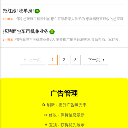
日加班费+生日补助。两班倒
招红娘! 收单身!
商
招聘 想玩玩手机赚钱的想在家陪着家人孩子的 想幸福财富双收的想家庭
1小时前
事业两不误的 这里或许能满足你!诚挚红娘加盟!收单身,安排相亲!传递爱,拥有家,
招聘面包车司机兼业务
商
幸福你我她!转发朋友圈,到店领取精美礼品
招聘面包车司机兼业务3人 主要推广销售银麦啤酒,青岛啤酒、冠群芳、
1小时前
雪碧可乐、喜爱果园果汁系列 招聘要求 年龄30岁以上,有责任 心,能吃苦耐劳,有经
验者 优先录取。工资 3000+提成+
上一页
1
2
3
下一页
广告管理
🔄 刷新 - 提升广告曝光率
✏️ 修改 - 保持信息最新
📌 置顶 - 获得优先展示