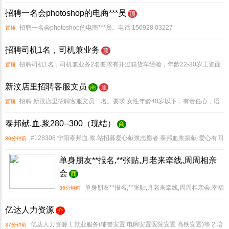
刘奎鹏
招聘一名会photoshop的电商***员
顶
招聘一名会photoshop的电商***员。电话 150928 03227
置顶
招聘司机1名，司机兼业务
顶
招聘司机1名，司机兼业务2名要求有开过箱货车经验，年龄22-30岁工资面
置顶
议电话 ，
新汶店里招聘客服文员
商
顶
招聘 新汶店里招聘客服文员一名。要求 女性年龄40岁以下，有责任心，语
置顶
气和蔼，会简单电脑操作，长干的，工资底薪2000元加提成，每天时间6个来小
泰邦献.血.浆280--300（现结）
商
时电话 。 7.26-8.12，余下
#128308 宁阳泰邦血.浆.站招募爱心献浆志愿者 泰邦血浆捐献·爱心有回
30分钟前
报 #10084 #65039 #10024 泰安籍18-55周岁健康人群欢迎参与 #9989 首次补
单身朋友**报名,**张贴,月老来牵线,周周相亲
会
商
单身朋友**报名,**张贴,月老来牵线,周周相亲会,幸福
36分钟前
小家庭,和谐大社会!191 53892999 24.9.7-25.3.7
亿达人力资源
介
亿达人力资源 1.就业服务(辅警安置 电网安置医院安置 高铁安置)等 2.培
37分钟前