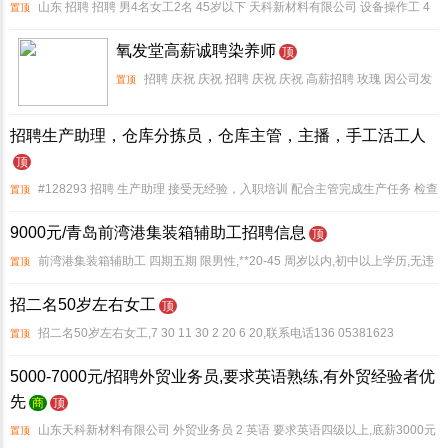
山东 招聘 招聘 男4名女工2名 45岁以下 天科新材料有限公司 设备操作工 4
置顶
待遇 交四险，福利**长期工作者优先，短期勿扰 刘经理188 53885588 要求 责任
氧发堂高薪诚聘染养师
顶
心强 手脚麻
招聘 庆祝 庆祝 招聘 庆祝 庆祝 高薪招聘 玫瑰 因公司发
置顶
展需要大量招聘**人才 玫瑰 高薪诚聘染养师 20位 玫瑰 无经
招聘生产助理，仓库分拣员，仓库主管，主播，手工活工人
验可带薪培训 玫瑰 工作环境冬暖夏凉 玫瑰 缴纳五险,工资月
顶
结
#128293 招聘 生产助理 接受无经验，入职培训 配合主管完成生产任务 检查
置顶
编织成品，修正产品瑕疵、学习各类手工编织工序，保障生产不断档 年龄 25
9000元/青岛前湾港集装箱辅助工招聘信息
顶
岁-40岁 联系方式 #
前湾港集装箱辅助工 四期五期 限男性,**20-45 周岁以内,初中以上学历,无违
置顶
法犯罪记录。本岗位班制实行三班制上 12休 24小时(2 天白班2 天夜班2 天休息)
招二名50岁左右女工
顶
一个月20天班 工
招二名50岁左右女工,7 30 11 30 2 20 6 20,联系电话136 05381623
置顶
5000-7000元/招聘外贸业务员,要求英语熟练,有外贸经验者优
先
商
顶
山东天科新材料有限公司 外贸业务员 2 英语 要求英语四级以上,底薪3000元
置顶