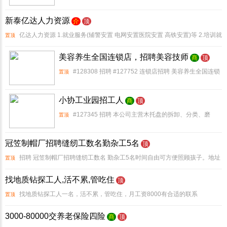
我她!新泰市清音公园对面
新泰亿达人力资源
介
顶
亿达人力资源 1.就业服务(辅警安置 电网安置医院安置 高铁安置)等 2.培训就
置顶
业(风力发电 光伏电厂中铁集团 机场安置)等 还有多个就业渠道可以公司详谈根据
美容养生全国连锁店，招聘美容技师
商
顶
个人情况来定制未来发展电话1
#128308 招聘 #127752 连锁店招聘 美容养生全国连锁
置顶
店，招聘美容技师。 #128073 技术3-7天学会，时间自由，
小协工业园招工人
操作简单，仪器操作。 #127881 收入4000
商
顶
#127345 招聘 本公司主营木托盘的拆卸、分类、磨
置顶
钉、打包。现招工人若干名，，年龄要数55岁以上，计件工
冠笠制帽厂招聘缝纫工数名勤杂工5名
资日结。地址 小协陈家庄 2024.5.23-2026.10.31，
顶
招聘 冠笠制帽厂招聘缝纫工数名 勤杂工5名时间自由可方便照顾孩子。地址
置顶
金斗**云大厦向北50米路西(瑞尚雪对面)电话 150 92853777 合作周期
找地质钻探工人,活不累,管吃住
顶
2025.9.18-2026
找地质钻探工人一名，活不累，管吃住，月工资8000有合适的联系
置顶
3000-80000交养老保险四险
商
顶