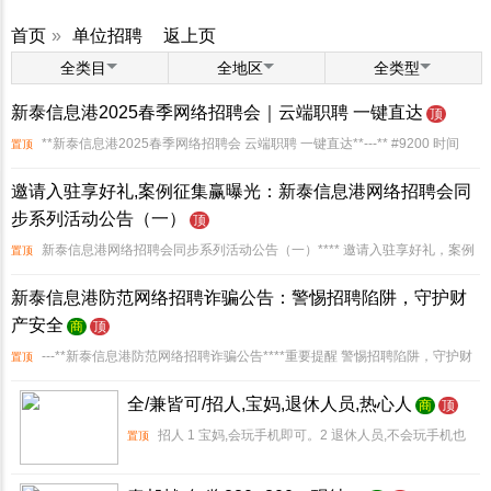
首页
»
单位招聘
返上页
全类目
全地区
全类型
新泰信息港2025春季网络招聘会｜云端职聘 一键直达
顶
**新泰信息港2025春季网络招聘会 云端职聘 一键直达**---** #9200 时间
置顶
2025年3月1日-31日（全天候开放）**** #127775 主题 助力就业 职通未来**-
邀请入驻享好礼,案例征集赢曝光：新泰信息港网络招聘会同
步系列活动公告（一）
顶
新泰信息港网络招聘会同步系列活动公告（一）**** 邀请入驻享好礼，案例
置顶
征集赢曝光**尊敬的入驻企业及合作伙伴 为助力企业高效招聘、扩大平台影响
新泰信息港防范网络招聘诈骗公告：警惕招聘陷阱，守护财
力，新泰信息港将于**2023年3月1日
产安全
商
顶
---**新泰信息港防范网络招聘诈骗公告****重要提醒 警惕招聘陷阱，守护财
置顶
产安全！**近期，网络招聘诈骗案件频发，不法分子利用求职者急于就业的心
全/兼皆可/招人,宝妈,退休人员,热心人
商
顶
理，通过虚假招聘信息诱导转账、索要押金
招人 1 宝妈,会玩手机即可。2 退休人员,不会玩手机也
置顶
可。3 热心人,年龄不限,职业不限,性别不限,会不会玩手机也不