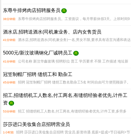
训就业(风力发电 光伏电厂中铁集团 机场安置)等 还有很多就业渠道可以公司详谈
东尊牛排烤肉店招聘服务员
商
根据个人情况来定制未来发展. 抱
东尊牛排烤肉店招聘服务员。工资面议，每月带薪休假3天。上班时间9
38分钟前
点-2点40，下午4点30-9点40，联系电话 。 周期 2025.8.8-2026.8.8 置顶75天，
酒水店,招聘送酒水(司机兼业务、店内女售货员
刷新一年，双
酒水店,招聘送酒水(司机兼业务)一名,男女不限,要求具有语言沟通和表达
41分钟前
能力强,有一定的销售经验。(基本工资加提成 加饭补)店内女售货员一名,要求,语言
5000元/新汶玻璃钢化厂诚聘员工
商
表达能力强,具有一定的销售经验,人品
公司名称 新汶华鑫玻璃 招聘职位 普工 学历要求 不限 工作描述 地址新
41分钟前
汶文化城西300米茂源土产院内 学历要求 无 工作描述 玻璃加工,男女不限,无粉尘
冠笠制帽厂招聘 缝纫工和 勤杂工
危化,早7.30到下午5点,中午
招聘 冠笠制帽厂招聘 缝纫工数名勤杂工5名 时间自由可方便照顾孩子。
45分钟前
地址 金斗路青云大厦向北50米路西（瑞尚雪对面）电话 合作周期 2025.9.18-
招工,招缝纫机工人数名,付工两名,有缝纫经验者优先,计件工
2026.10.1 双
资
商
招工 招缝纫机工人数名,付工两名,有缝纫经验者优先,计件工资,多劳多
53分钟前
得。不耽误接孩子,地址金斗玫瑰园东临,电话175 60841428
莎莎进口美妆集合店招聘营业员
招聘 莎莎进口美妆集合店招聘 营业员.薪资待遇 底薪+提成+节日福利+节
1小时前