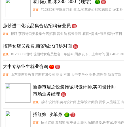
泰邦献.血.浆280--300（现结）
限,热心肠就可以。兼职,专职都可以,中午管饭,提成30个点+分
商
顶
红,不
#128308 宁阳泰邦血.浆.站招募爱心献浆志愿者 误工补
置顶
助280--300(立结)，第一二次去各有30 1.健康体检 2、血液
莎莎进口化妆品集合店招聘营业员
检验 3.免费接送、免费提供早午餐 爱心 年龄 18
顶
招聘 莎莎进口美妆集合店招聘 营业员 薪资待遇 底薪+提成+节日福利+节日
置顶
加班费+生日补助。两班倒 实体店地址,新泰吾悦平阳里步行街中段二楼西街S3-2-
招聘女店员数名,商贸城北门斜对面
顶
26号 网站置顶及刷新 2
#128308 招聘 现招聘女店员数名，年龄40周岁以下，上班时间 夏7.40-6.30
置顶
冬7.40-5.30，包午餐，会简单的电脑操作，月薪3500-4000，每月带薪休假，责
大中专毕业生就业咨询
介
顶
任心
山东盛世贤教育咨询有限公司 职员 不限 大中专毕业 业务,管理等 新泰市新
置顶
安路汽车北站东100米路北 1.大中专生高端就业咨询 国企央企,烟草公司,**电网,银
新泰市居之悦装饰诚聘设计师,实习设计师，
行,医院护士,新能源电力
市场业务经理
顶
诚聘 设计师,实习设计师,想学设计师的 要求 人品端正 有
置顶
责任心工作用心努力 踏实肯干。工资 底薪+提成 地址 新泰市
招红娘! 收单身!
商
顶
东周路南段路西为民装饰城1楼(居之悦装饰)电话/微信 诚聘
招当红娘,邀加盟!收单身,组织相亲!传递爱,拥有家,幸福你
置顶
市