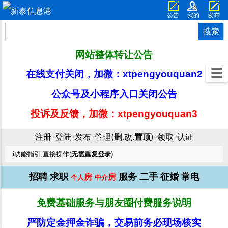
公告
我的
发布
搜索
网站整体转让公告
☰
在线支付关闭，加微：xtpengyouquan2
公众号及小程序入口关闭公告
投诉及反馈，加微：xtpengyouquan3
注册
登陆
发布
管理(删.改.
置顶
)
领取
认证
➜
➜
➜
➜
➜
ℹ️功能指引,直接操作(
无需重复登录
)
招聘
求职
服务
二手
征婚
常电
房
房
个人
中介
免费基础服务与朋友圈付费服务说明
严防定金押金诈骗，交易前务必现场核实