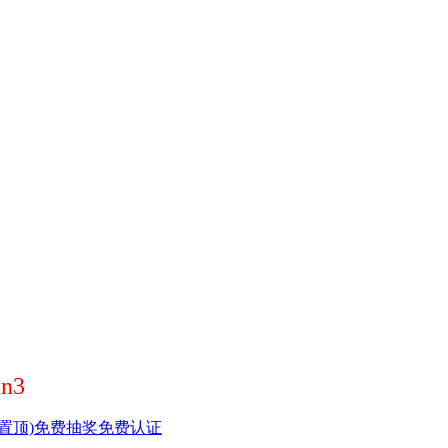
n3
置顶)
免费抽奖
免费认证