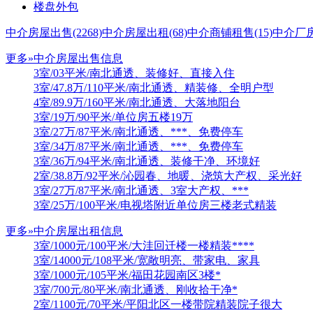
楼盘外包
中介房屋出售
(2268)
中介房屋出租
(68)
中介商铺租售
(15)
中介厂
更多»
中介房屋出售信息
3室/03平米/南北通透、装修好、直接入住
3室/47.8万/110平米/南北通透、精装修、全明户型
4室/89.9万/160平米/南北通透、大落地阳台
3室/19万/90平米/单位房五楼19万
3室/27万/87平米/南北通透、***、免费停车
3室/34万/87平米/南北通透、***、免费停车
3室/36万/94平米/南北通透、装修干净、环境好
2室/38.8万/92平米/沁园春、地暖、浇筑大产权、采光好
3室/27万/87平米/南北通透、3室大产权、***
3室/25万/100平米/电视塔附近单位房三楼老式精装
更多»
中介房屋出租信息
3室/1000元/100平米/大洼回迁楼一楼精装****
3室/14000元/108平米/宽敞明亮、带家电、家具
3室/1000元/105平米/福田花园南区3楼*
3室/700元/80平米/南北通透、刚收拾干净*
2室/1100元/70平米/平阳北区一楼带院精装院子很大