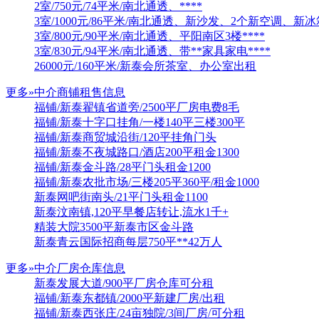
2室/750元/74平米/南北通透、****
3室/1000元/86平米/南北通透、新沙发、2个新空调、新
3室/800元/90平米/南北通透、平阳南区3楼****
3室/830元/94平米/南北通透、带**家具家电****
26000元/160平米/新泰会所茶室、办公室出租
更多»
中介商铺租售信息
福铺/新泰翟镇省道旁/2500平厂房电费8毛
福铺/新泰十字口挂角/一楼140平三楼300平
福铺/新泰商贸城沿街/120平挂角门头
福铺/新泰不夜城路口/酒店200平租金1300
福铺/新泰金斗路/28平门头租金1200
福铺/新泰农批市场/三楼205平360平/租金1000
新泰网吧街南头/21平门头租金1100
新泰汶南镇,120平早餐店转让,流水1千+
精装大院3500平新泰市区金斗路
新泰青云国际招商每层750平**42万人
更多»
中介厂房仓库信息
新泰发展大道/900平厂房仓库可分租
福铺/新泰东都镇/2000平新建厂房/出租
福铺/新泰西张庄/24亩独院/3间厂房/可分租