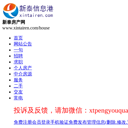
新泰房产网
www.xintairen.com/house
首页
网站公告
一句
招聘
求职
个人房产
中介房源
服务
二手
交友
常电
投诉及反馈，请加微信：xtpengyouqua
免费注册
会员登录
手机验证
免费发布
管理信息(删除.修改.