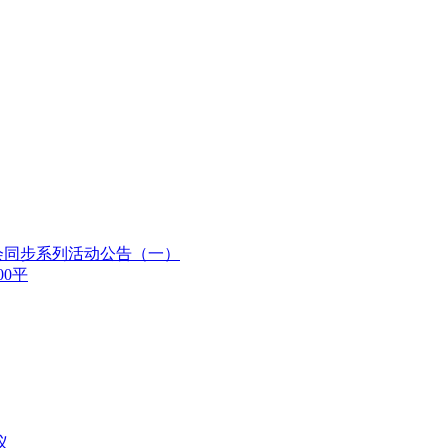
会同步系列活动公告（一）
00平
议