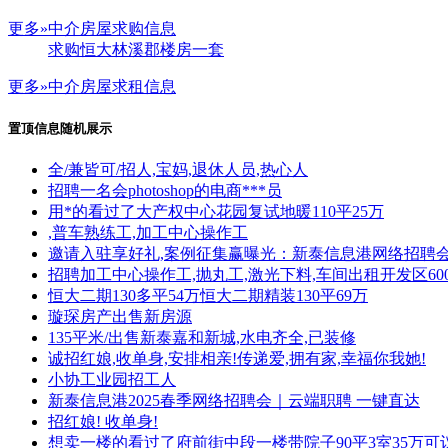
更多»
中介房屋求购信息
求购恒大林溪郡楼房一套
更多»
中介房屋求租信息
置顶信息随机展示
全/兼皆可/招人,宝妈,退休人员,热心人
招聘一名会photoshop的电商***员
用*的看过了大产权中心花园复试地暖110平25万
,普车熟练工,加工中心操作工
邀请入驻享好礼,案例征集赢曝光：新泰信息港网络招聘
招聘加工中心操作工,抛丸工,激光下料,车间出租开发区60
恒大二期130多平54万恒大二期精装130平69万
璇琛房产出售新房源
135平米/出售新泰嘉和新城,水电齐全,已装修
诚招红娘,收单身,安排相亲!传递爱,拥有家,幸福你我她!
小协工业园招工人
新泰信息港2025春季网络招聘会｜云端职聘 一键直达
招红娘! 收单身!
想卖一楼的看过了府前街中段一楼带院子90平3室35万可