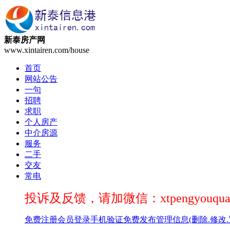
新泰房产网
www.xintairen.com/house
首页
网站公告
一句
招聘
求职
个人房产
中介房源
服务
二手
交友
常电
投诉及反馈，请加微信：xtpengyouqua
免费注册
会员登录
手机验证
免费发布
管理信息(删除.修改.