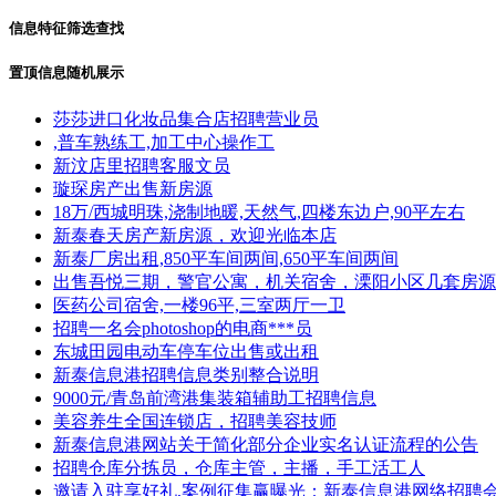
信息特征筛选查找
置顶信息随机展示
莎莎进口化妆品集合店招聘营业员
,普车熟练工,加工中心操作工
新汶店里招聘客服文员
璇琛房产出售新房源
18万/西城明珠,浇制地暖,天然气,四楼东边户,90平左右
新泰春天房产新房源，欢迎光临本店
新泰厂房出租,850平车间两间,650平车间两间
出售吾悦三期，警官公寓，机关宿舍，溧阳小区几套房源
医药公司宿舍,一楼96平,三室两厅一卫
招聘一名会photoshop的电商***员
东城田园电动车停车位出售或出租
新泰信息港招聘信息类别整合说明
9000元/青岛前湾港集装箱辅助工招聘信息
美容养生全国连锁店，招聘美容技师
新泰信息港网站关于简化部分企业实名认证流程的公告
招聘仓库分拣员，仓库主管，主播，手工活工人
邀请入驻享好礼,案例征集赢曝光：新泰信息港网络招聘