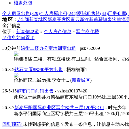
楼盘外包
个人房屋出售
(329)
个人房屋出租
(244)
商铺租售转
(43)
厂房仓库
(
地 区：
√全部
新泰城区
新泰开发区
青云
新汶
新甫
翟镇
泉沟
羊流
全部信息
位于：
新泰信息港
»
个人房产信息
»
写字商住楼
？信息如何置顶
30分钟前
沿街二楼办公室培训室出租
- psk752669
详细描述 二楼。有独立楼梯,有卫生间。适合直播间、办公或培训
26-8-5
钻石大厦8楼90平方出售
- 梧桐细雨1
价格面议非诚勿扰 李女士... (
新泰城区
)
26-5-15
超市门口商铺出售
- vzhsta30137420
此房位于蒙阴县万德福超市东城店门口10米处,三层300平,正在租着,
26-3-7
新泰平阳国际商业区写字楼共三层120平出租
- 时光少年
新泰平阳国际商业区写字楼共三层120平出租 1200/月,15000/
回到顶部↑
未找到想要的信息？发布一条信息，让信息主动来