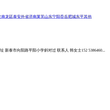
汶南
龙廷
泰安
外省
济南
莱芜
山东
宁阳
岙岳
肥城
东平
其他
市向阳路平阳小学斜对过 联系人 韩女士152 5386460...