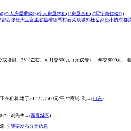
50)
个人房屋求购
(3)
个人房屋求租
(1)
房屋合租
(2)
写字商住楼
(7)
果都
西张庄
天宝
宫里
谷里
楼德
禹村
石莱
放城
刘杜
岳家庄
小协
东都
。35平左右。可月交600元（无议价）。年交6000元。地址 新泰
建于2015年,7500元/平,**商铺, 孔... (
山东
)
年 刘先生... (
新泰城区
)
找您
？我要发布分类信息