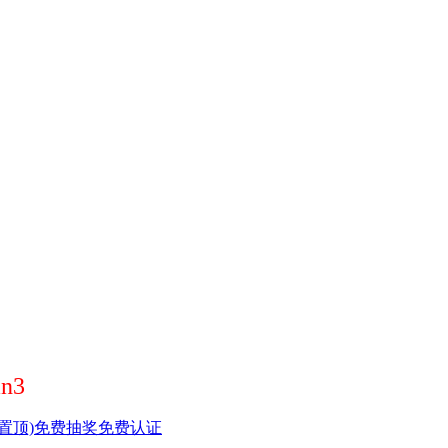
n3
置顶)
免费抽奖
免费认证