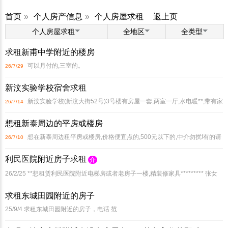
首页
»
个人房产信息
»
个人房屋求租
返上页
个人房屋求租
全地区
全类型
求租新甫中学附近的楼房
可以月付的,三室的。
26/7/29
新汶实验学校宿舍求租
新汶实验学校(新汶大街52号)3号楼有房屋一套,两室一厅,水电暖**,带有家
26/7/14
具和空调,现对外出租(出售),价格面议 臧
想租新泰周边的平房或楼房
想在新泰周边租平房或楼房,价格便宜点的,500元以下的,中介勿扰!有的请
26/7/10
电话联系 177-6340-0505
利民医院附近房子求租
介
26/2/25
**想租赁利民医院附近电梯房或者老房子一楼,精装修家具********* 张女
士
求租东城田园附近的房子
25/9/4
求租东城田园附近的房子，电话 范