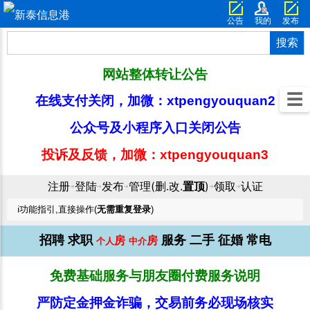
公告
我的
发布
搜索
网站整体转让公告
☰
在线支付关闭，加微：xtpengyouquan2
公众号及小程序入口关闭公告
投诉及反馈，加微：xtpengyouquan3
注册
登陆
发布
管理(删.改.
置顶
)
领取
认证
➜
➜
➜
➜
➜
ℹ️功能指引,直接操作(
无需重复登录
)
招聘
求职
服务
二手
征婚
常电
房
房
个人
中介
免费基础服务与朋友圈付费服务说明
严防定金押金诈骗，交易前务必现场核实