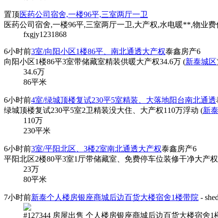
置顶
医药公司宿舍,一楼96平,三室两厅一卫
医药公司宿舍,一楼96平,三室两厅一卫,大产权,水电暖**,物业费低
fxgjy1231868
6小时前
3室/向阳小区1楼86平、南北通透大产权
泰鑫房产6
向阳小区1楼86平3室带储藏室精装供暖大产权34.6万 (
新泰城区
34.6
万
86平米
6小时前
4室/绿城顶楼复试230平5室精装、大落地阳台南北通透
绿城顶楼复试230平5室2卫精装没大住、大产权110万浮动 (
新
110
万
230平米
6小时前
3室/平阳北区、3楼2室南北通透大产权
泰鑫房产6
平阳北区2楼80平3室1厅带储藏室、免费停车位装修干净大产权22
23
万
80平米
7小时前
新泰个人楼房银座商城后边百货大楼宿舍1楼带院
- she
#127344 房屋出售 个人楼房银座商城后边百货大楼宿