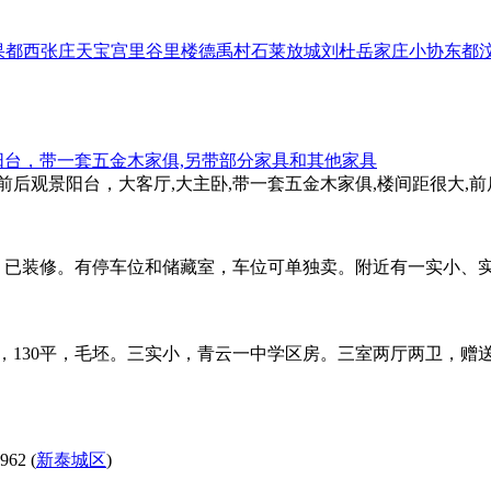
果都
西张庄
天宝
宫里
谷里
楼德
禹村
石莱
放城
刘杜
岳家庄
小协
东都
后观景阳台，带一套五金木家俱,另带部分家具和其他家具
,两梯两户，前后观景阳台，大客厅,大主卧,带一套五金木家俱,楼间距很
卫生，已装修。有停车位和储藏室，车位可单独卖。附近有一实小、实
产权，130平，毛坯。三实小，青云一中学区房。三室两厅两卫，
2 (
新泰城区
)