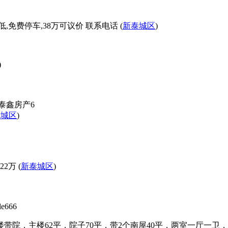
,免费停车,38万可议价 联系电话 (
新泰城区
)
)
泰鑫房产6
泰城区
)
万 (
新泰城区
)
de666
舍1楼带院，主楼62平，院子70平，带2个南屋40平，两室一厅一