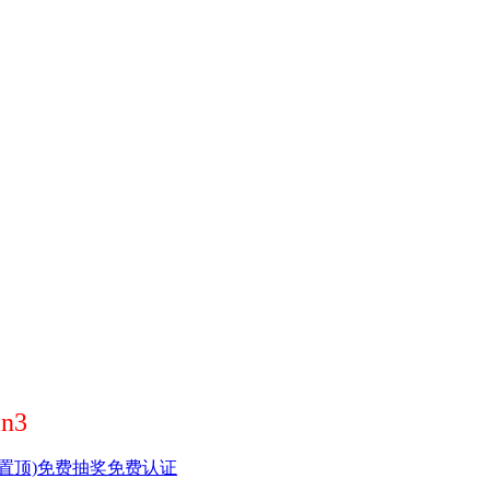
n3
置顶)
免费抽奖
免费认证