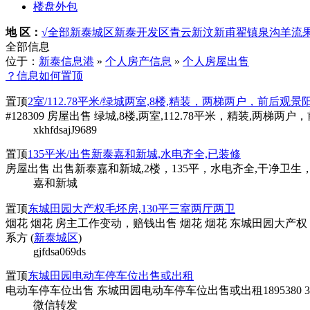
楼盘外包
地 区：
√全部
新泰城区
新泰开发区
青云
新汶
新甫
翟镇
泉沟
羊流
全部信息
位于：
新泰信息港
»
个人房产信息
»
个人房屋出售
？信息如何置顶
置顶
2室/112.78平米/绿城两室,8楼,精装，两梯两户，前
#128309 房屋出售 绿城,8楼,两室,112.78平米，精装
xkhfdsajJ9689
置顶
135平米/出售新泰嘉和新城,水电齐全,已装修
房屋出售 出售新泰嘉和新城,2楼，135平，水电齐全,干净
嘉和新城
置顶
东城田园大产权毛坯房,130平三室两厅两卫
烟花 烟花 房主工作变动，赔钱出售 烟花 烟花 东城田园大
系方 (
新泰城区
)
gjfdsa069ds
置顶
东城田园电动车停车位出售或出租
电动车停车位出售 东城田园电动车停车位出售或出租1895380 396
微信转发