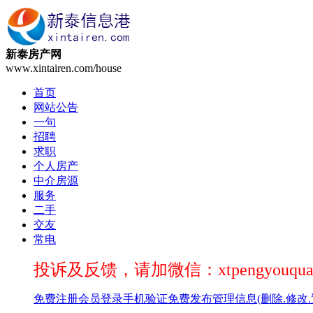
新泰房产网
www.xintairen.com/house
首页
网站公告
一句
招聘
求职
个人房产
中介房源
服务
二手
交友
常电
投诉及反馈，请加微信：xtpengyouqua
免费注册
会员登录
手机验证
免费发布
管理信息(删除.修改.