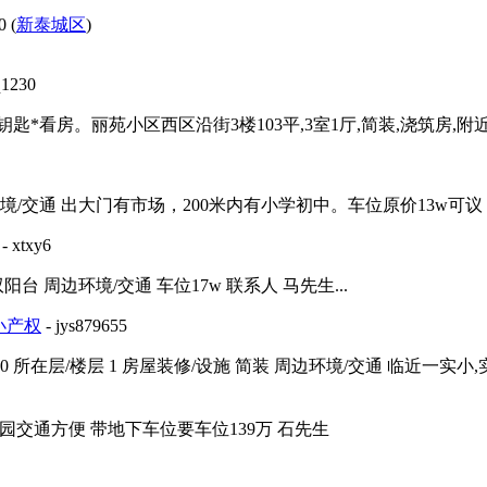
 (
新泰城区
)
q1230
匙*看房。丽苑小区西区沿街3楼103平,3室1厅,简装,浇筑房,附近超
境/交通 出大门有市场，200米内有小学初中。车位原价13w可议 联
- xtxy6
 周边环境/交通 车位17w 联系人 马先生...
小产权
- jys879655
 所在层/楼层 1 房屋装修/设施 简装 周边环境/交通 临近一实小,实
湖公园交通方便 带地下车位要车位139万 石先生