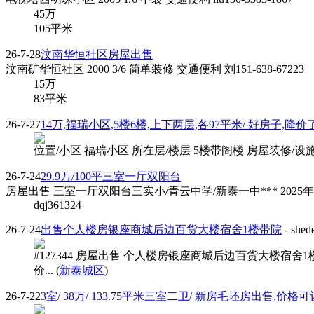
45
万
105平米
26-7-28
汶南华恒社区房屋出售
汶南矿华恒社区 2000 3/6 简单装修 交通便利 刘151-638-67223
15
万
83平米
26-7-27
14万,福瑞小区,5楼6楼,上下两层,各97平米/ 好房子,降价
位置/小区 福瑞小区 所在层/楼层 5楼带阁楼 房屋装修/设施
26-7-24
29.9万/100平三室一厅双阳台
房屋出售 三室一厅双阳台三实小/青云中学/新泰一中*** 2
dqj361324
26-7-24
出售个人楼房银座商城后边百货大楼宿舍1楼带院
- shed
#127344 房屋出售 个人楼房银座商城后边百货大楼宿
价... (
新泰城区
)
26-7-22
3室/ 38万/ 133.75平米三室二卫/ 新房毛坯房出售,价格可