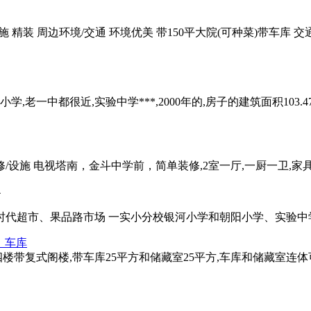
/设施 精装 周边环境/交通 环境优美 带150平大院(可种菜)带车库 交通
一中都很近,实验中学***,2000年的,房子的建筑面积103.47
屋装修/设施 电视塔南，金斗中学前，简单装修,2室一厅,一厨一卫,家具*
4
时代超市、果品路市场 一实小分校银河小学和朝阳小学、实验中学***
、车库
 四楼带复式阁楼,带车库25平方和储藏室25平方,车库和储藏室连体