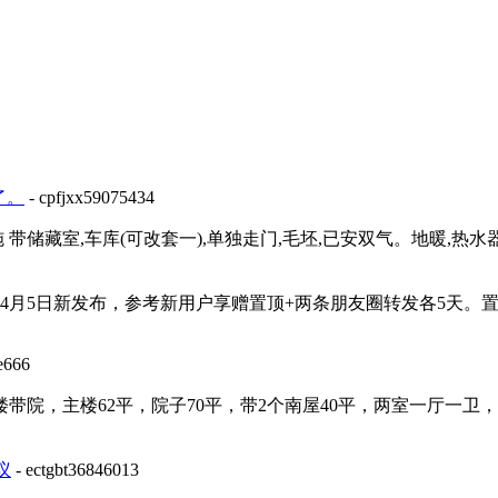
了。
- cpfjxx59075434
 带储藏室,车库(可改套一),单独走门,毛坯,已安双气。地暖,热水器 周
025年4月5日新发布，参考新用户享赠置顶+两条朋友圈转发各5天
e666
舍1楼带院，主楼62平，院子70平，带2个南屋40平，两室一厅一
议
- ectgbt36846013