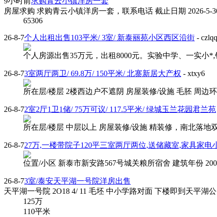
9小时前
求购青云小镇洋房一套
房屋求购 求购青云小镇洋房一套，联系电话 截止日期 2026-5-30
65306
26-8-7
个人出租出售103平米/ 3室/ 新泰丽苑小区西区沿街
- czlq
个人房源出售35万元，出租8000元。实验中学、一实小*,钥
26-8-7
3室两厅两卫/ 69.8万/ 150平米/ 北寨新居大产权
- xtxy6
所在层/楼层 2楼西边户不遮阴 房屋装修/设施 毛胚 周边环
26-8-7
2室2厅1卫1储/ 75万可议/ 117.5平米/ 绿城玉兰花园君兰苑
所在层/楼层 中层以上 房屋装修/设施 精装修，南北落地双阳台
26-8-7
27万,一楼带院子120平三室两厅两位,送储藏室,家具家电
位置/小区 新泰市新安路567号城关粮所宿舍 建筑年份 2000
26-8-7
3室/泰安天平湖一号院洋房出售
天平湖一号院 2O18 4/ 11 毛坯 中小学路对面 下楼即到天平
125
万
110平米