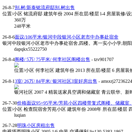
26-8-7
别.树/新泰铭流府邸别.树出售
位置/小区 铭流府邸 建筑年份 2004 所在层/楼层 l-4 房屋装修
360
万
248平米
26-8-6
面议/106平米/银河中段银河小区老市中办事处宿舍
银河中段银河小区老市中办事处宿舍,四楼。离一实小小学,朝阳小学,老
dapqkx55222750
26-8-4
阁楼/ 5万/ 75平米/ 何李社区阁楼出售
- tzv901707
位置/小区 何李社区 建筑年份 2013 所在层/楼层 6 房
26-8-1
3室/ 26万/ 84平米/ 银河社区3室好房出售
- amsxrj2723622
银河社区 2007 4 精装送家具空调和储藏室 青云联华、新
26-7-30
价格面议95+95平米/芳苑小区四楼带复式阁楼、储藏室
位置/小区 检查院宿舍芳苑小区 建筑年份 2008年 所在层/楼层
luqian
26-7-28
明珠小区房租出售
电视塔西明珠小区 2005 1/6 中装 交通便利 liu130-5383-1867