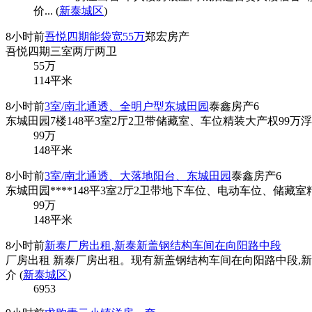
价... (
新泰城区
)
8小时前
吾悦四期能袋宽55万
郑宏房产
吾悦四期三室两厅两卫
55
万
114平米
8小时前
3室/南北通透、全明户型东城田园
泰鑫房产6
东城田园7楼148平3室2厅2卫带储藏室、车位精装大产权99万浮动
99
万
148平米
8小时前
3室/南北通透、大落地阳台、东城田园
泰鑫房产6
东城田园****148平3室2厅2卫带地下车位、电动车位、储藏室精
99
万
148平米
8小时前
新泰厂房出租,新泰新盖钢结构车间在向阳路中段
厂房出租 新泰厂房出租。现有新盖钢结构车间在向阳路中段,新农
介 (
新泰城区
)
6953