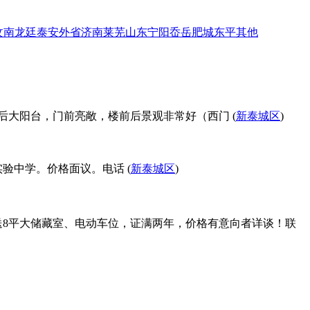
汶南
龙廷
泰安
外省
济南
莱芜
山东
宁阳
岙岳
肥城
东平
其他
大,前后大阳台，门前亮敞，楼前后景观非常好（西门 (
新泰城区
)
验中学。价格面议。电话 (
新泰城区
)
赠送8平大储藏室、电动车位，证满两年，价格有意向者详谈！联