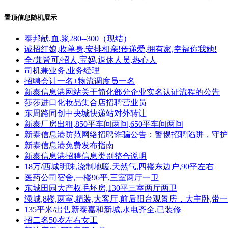
置顶信息随机展示
泰邦献.血.浆280--300（现结）
诚招红娘,收单身,安排相亲!传递爱,拥有家,幸福你我她!
全/兼皆可/招人,宝妈,退休人员,热心人
司机兼业务,业务经理
招聘会计一名+物流调度员一名
新泰信息港网站关于简化部分企业实名认证流程的公告
莎莎进口化妆品集合店招聘营业员
东周路同创中央城快递站对外转让
新泰厂房出租,850平车间两间,650平车间两间
新泰信息港防范网络招聘诈骗公告：警惕招聘陷阱，守护
新泰信息港免费发布指南
新泰信息港招聘信息类别整合说明
18万/西城明珠,浇制地暖,天然气,四楼东边户,90平左右
医药公司宿舍,一楼96平,三室两厅一卫
东城田园大产权毛坯房,130平三室两厅两卫
绿城,8楼,两室,精装,大客厅,前后阳台观景房，大主卧
135平米/出售新泰嘉和新城,水电齐全,已装修
招二名50岁左右女工