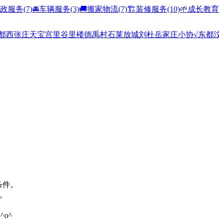
家政服务
(7)
🚘车辆服务
(3)
🚚搬家物流
(7)
🏗️装修服务
(10)
🌱成长教育
都
西张庄
天宝
宫里
谷里
楼德
禹村
石莱
放城
刘杜
岳家庄
小协
√东都
条件。
。
o^