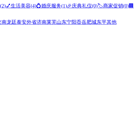
(2)
💅生活美容
(4)
💍婚庆服务
(1)
🎉庆典礼仪
(0)
🏷️商家促销
(0)
🏢
汶南
龙廷
泰安
外省
济南
莱芜
山东
宁阳
岙岳
肥城
东平
其他