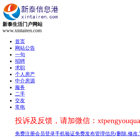
新泰生活门户网站
www.xintairen.com
首页
网站公告
一句
招聘
求职
个人房产
中介房源
服务
二手
交友
常电
投诉及反馈，请加微信：xtpengyouqua
免费注册
会员登录
手机验证
免费发布
管理信息(删除.修改.