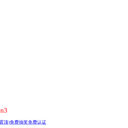
n3
置顶)
免费抽奖
免费认证