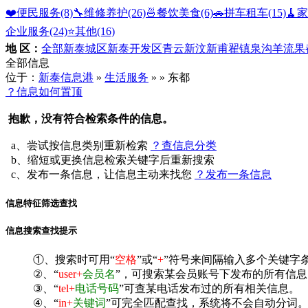
❤️便民服务
(8)
🔧维修养护
(26)
🍜餐饮美食
(6)
🚗拼车租车
(15)
🧹
企业服务
(24)
⭐️其他
(16)
地 区：
全部
新泰城区
新泰开发区
青云
新汶
新甫
翟镇
泉沟
羊流
果
全部信息
位于：
新泰信息港
»
生活服务
»
» 东都
？信息如何置顶
抱歉，没有符合检索条件的信息。
a、尝试按信息类别重新检索
？查信息分类
b、缩短或更换信息检索关键字后重新搜索
c、发布一条信息，让信息主动来找您
？发布一条信息
信息特征筛选查找
信息搜索查找提示
①、搜索时可用“
空格
”或“
+
”符号来间隔输入多个关键字
②、“
user+
会员名
”，可搜索某会员账号下发布的所有信息
③、“
tel+
电话号码
”可查某电话发布过的所有相关信息。
④、“
in+
关键词
”可完全匹配查找，系统将不会自动分词。^