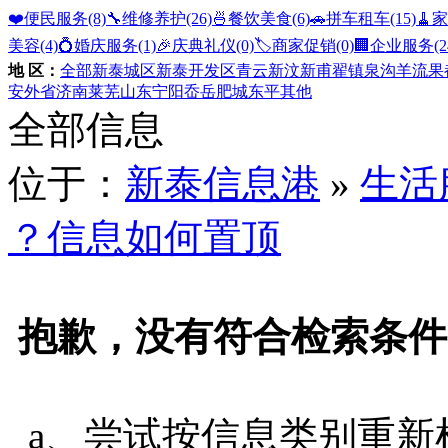
❤️便民服务
(8)
🔧维修养护
(26)
🍜餐饮美食
(6)
🚗拼车租车
(15)
🧹
美容
(4)
💍婚庆服务
(1)
🎉庆典礼仪
(0)
🏷️商家促销
(0)
🏢企业服务
(2
地 区：
全部
新泰城区
新泰开发区
青云
新汶
新甫
翟镇
泉沟
羊流
果
安
外省
济南
莱芜
山东
宁阳
岙岳
肥城
东平
其他
全部信息
位于：
新泰信息港
»
生活
？信息如何置顶
抱歉，没有符合检索条件
a、尝试按信息类别重新