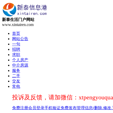
新泰生活门户网站
www.xintairen.com
首页
网站公告
一句
招聘
求职
个人房产
中介房源
服务
二手
交友
常电
投诉及反馈，请加微信：xtpengyouqua
免费注册
会员登录
手机验证
免费发布
管理信息(删除.修改.