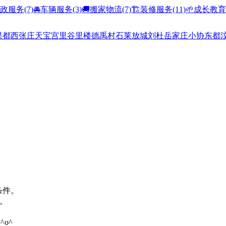
家政服务
(7)
🚘车辆服务
(3)
🚚搬家物流
(7)
🏗️装修服务
(11)
🌱成长教育
果都
西张庄
天宝
宫里
谷里
楼德
禹村
石莱
放城
刘杜
岳家庄
小协
东都
条件。
。
o^