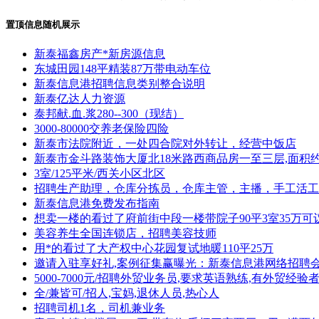
置顶信息随机展示
新泰福鑫房产*新房源信息
东城田园148平精装87万带电动车位
新泰信息港招聘信息类别整合说明
新泰亿达人力资源
泰邦献.血.浆280--300（现结）
3000-80000交养老保险四险
新泰市法院附近，一处四合院对外转让，经营中饭店
新泰市金斗路装饰大厦北18米路西商品房一至三层,面积约2
3室/125平米/西关小区北区
招聘生产助理，仓库分拣员，仓库主管，主播，手工活工
新泰信息港免费发布指南
想卖一楼的看过了府前街中段一楼带院子90平3室35万可
美容养生全国连锁店，招聘美容技师
用*的看过了大产权中心花园复试地暖110平25万
邀请入驻享好礼,案例征集赢曝光：新泰信息港网络招聘
5000-7000元/招聘外贸业务员,要求英语熟练,有外贸经验
全/兼皆可/招人,宝妈,退休人员,热心人
招聘司机1名，司机兼业务