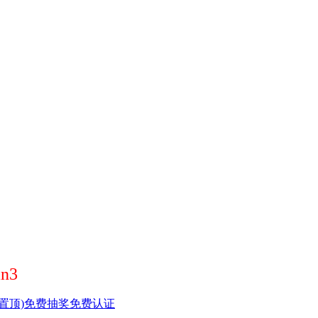
n3
置顶)
免费抽奖
免费认证