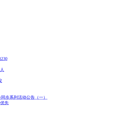
30
人
议
会同步系列活动公告（一）
者优先