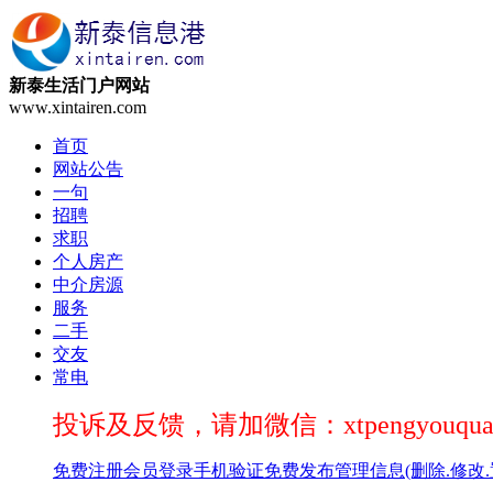
新泰生活门户网站
www.xintairen.com
首页
网站公告
一句
招聘
求职
个人房产
中介房源
服务
二手
交友
常电
投诉及反馈，请加微信：xtpengyouqua
免费注册
会员登录
手机验证
免费发布
管理信息(删除.修改.