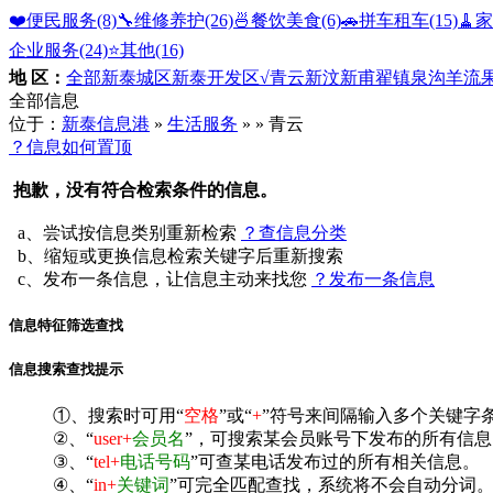
❤️便民服务
(8)
🔧维修养护
(26)
🍜餐饮美食
(6)
🚗拼车租车
(15)
🧹
企业服务
(24)
⭐️其他
(16)
地 区：
全部
新泰城区
新泰开发区
√青云
新汶
新甫
翟镇
泉沟
羊流
全部信息
位于：
新泰信息港
»
生活服务
»
» 青云
？信息如何置顶
抱歉，没有符合检索条件的信息。
a、尝试按信息类别重新检索
？查信息分类
b、缩短或更换信息检索关键字后重新搜索
c、发布一条信息，让信息主动来找您
？发布一条信息
信息特征筛选查找
信息搜索查找提示
①、搜索时可用“
空格
”或“
+
”符号来间隔输入多个关键字
②、“
user+
会员名
”，可搜索某会员账号下发布的所有信息
③、“
tel+
电话号码
”可查某电话发布过的所有相关信息。
④、“
in+
关键词
”可完全匹配查找，系统将不会自动分词。^