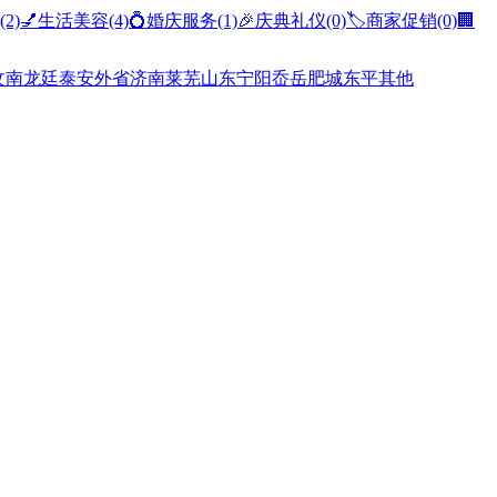
(2)
💅生活美容
(4)
💍婚庆服务
(1)
🎉庆典礼仪
(0)
🏷️商家促销
(0)
🏢
汶南
龙廷
泰安
外省
济南
莱芜
山东
宁阳
岙岳
肥城
东平
其他