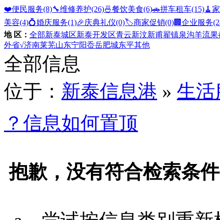
❤️便民服务
(8)
🔧维修养护
(26)
🍜餐饮美食
(6)
🚗拼车租车
(15)
🧹
美容
(4)
💍婚庆服务
(1)
🎉庆典礼仪
(0)
🏷️商家促销
(0)
🏢企业服务
(2
地 区：
全部
新泰城区
新泰开发区
青云
新汶
新甫
翟镇
泉沟
羊流
果
外省
√济南
莱芜
山东
宁阳
岙岳
肥城
东平
其他
全部信息
位于：
新泰信息港
»
生活
？信息如何置顶
抱歉，没有符合检索条件