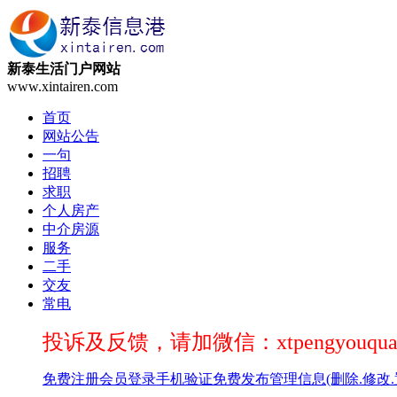
新泰生活门户网站
www.xintairen.com
首页
网站公告
一句
招聘
求职
个人房产
中介房源
服务
二手
交友
常电
投诉及反馈，请加微信：xtpengyouqua
免费注册
会员登录
手机验证
免费发布
管理信息(删除.修改.