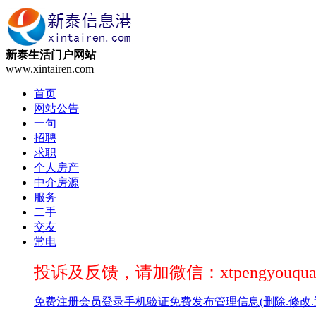
新泰生活门户网站
www.xintairen.com
首页
网站公告
一句
招聘
求职
个人房产
中介房源
服务
二手
交友
常电
投诉及反馈，请加微信：xtpengyouqua
免费注册
会员登录
手机验证
免费发布
管理信息(删除.修改.