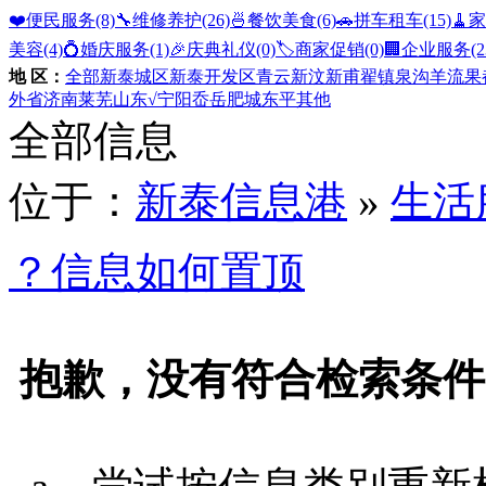
❤️便民服务
(8)
🔧维修养护
(26)
🍜餐饮美食
(6)
🚗拼车租车
(15)
🧹
美容
(4)
💍婚庆服务
(1)
🎉庆典礼仪
(0)
🏷️商家促销
(0)
🏢企业服务
(2
地 区：
全部
新泰城区
新泰开发区
青云
新汶
新甫
翟镇
泉沟
羊流
果
外省
济南
莱芜
山东
√宁阳
岙岳
肥城
东平
其他
全部信息
位于：
新泰信息港
»
生活
？信息如何置顶
抱歉，没有符合检索条件