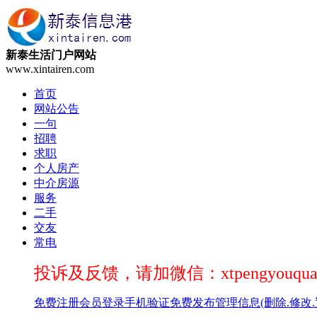
新泰生活门户网站
www.xintairen.com
首页
网站公告
一句
招聘
求职
个人房产
中介房源
服务
二手
交友
常电
投诉及反馈，请加微信：xtpengyouqua
免费注册
会员登录
手机验证
免费发布
管理信息(删除.修改.