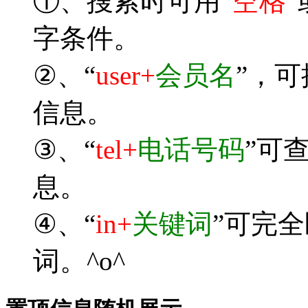
①、搜索时可用“
空格
”
字条件。
②、“
user+
会员名
”，
信息。
③、“
tel+
电话号码
”可
息。
④、“
in+
关键词
”可完
词。^o^