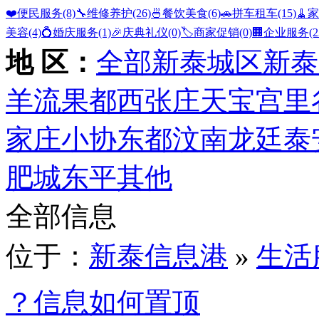
❤️便民服务
(8)
🔧维修养护
(26)
🍜餐饮美食
(6)
🚗拼车租车
(15)
🧹
美容
(4)
💍婚庆服务
(1)
🎉庆典礼仪
(0)
🏷️商家促销
(0)
🏢企业服务
(2
地 区：
全部
新泰城区
新泰
羊流
果都
西张庄
天宝
宫里
家庄
小协
东都
汶南
龙廷
泰
肥城
东平
其他
全部信息
位于：
新泰信息港
»
生活
？信息如何置顶