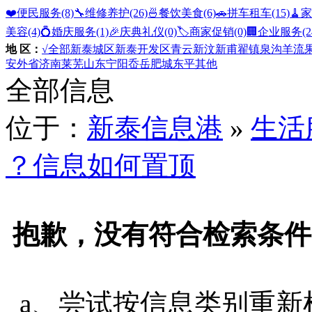
❤️便民服务
(8)
🔧维修养护
(26)
🍜餐饮美食
(6)
🚗拼车租车
(15)
🧹
美容
(4)
💍婚庆服务
(1)
🎉庆典礼仪
(0)
🏷️商家促销
(0)
🏢企业服务
(2
地 区：
√全部
新泰城区
新泰开发区
青云
新汶
新甫
翟镇
泉沟
羊流
安
外省
济南
莱芜
山东
宁阳
岙岳
肥城
东平
其他
全部信息
位于：
新泰信息港
»
生活
？信息如何置顶
抱歉，没有符合检索条件
a、尝试按信息类别重新