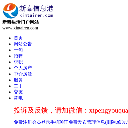
新泰生活门户网站
www.xintairen.com
首页
网站公告
一句
招聘
求职
个人房产
中介房源
服务
二手
交友
常电
投诉及反馈，请加微信：xtpengyouqua
免费注册
会员登录
手机验证
免费发布
管理信息(删除.修改.