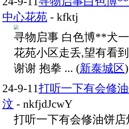
24-9-11
寻物启事白色博**
中心花苑
- kfktj
寻物启事 白色博**犬
花苑小区走丢,望有看到的朋
谢谢 抱拳 ... (
新泰城区
)
24-9-11
打听一下有会修油
汶
- nkfjdJcwY
打听一下有会修油饼店烙