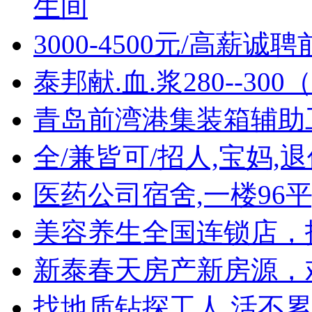
生间
3000-4500元/高薪
泰邦献.血.浆280--30
青岛前湾港集装箱辅助
全/兼皆可/招人,宝妈,
医药公司宿舍,一楼96
美容养生全国连锁店，
新泰春天房产新房源，
找地质钻探工人,活不累