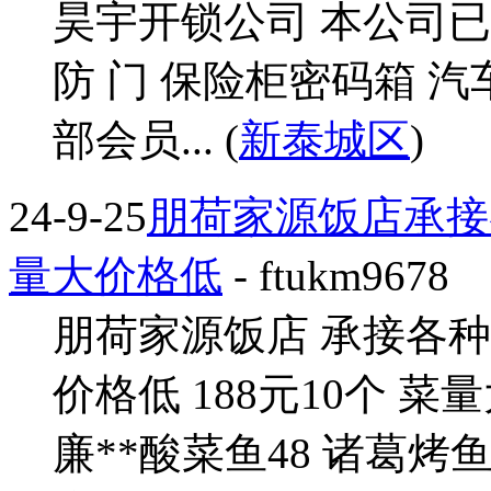
昊宇开锁公司 本公司已
防 门 保险柜密码箱 
部会员... (
新泰城区
)
24-9-25
朋荷家源饭店承接
量大价格低
- ftukm9678
朋荷家源饭店 承接各种
价格低 188元10个 
廉**酸菜鱼48 诸葛烤