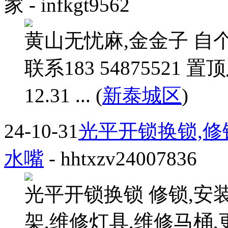
家
- infkgt9562
黄山无忧麻,金金子 自
联系183 54875521 置
12.31 ... (
新泰城区
)
24-10-31
光平开锁换锁,修
水嘴
- hhtxzv24007836
光平开锁换锁 修锁,安
架,维修灯具,维修马桶,更