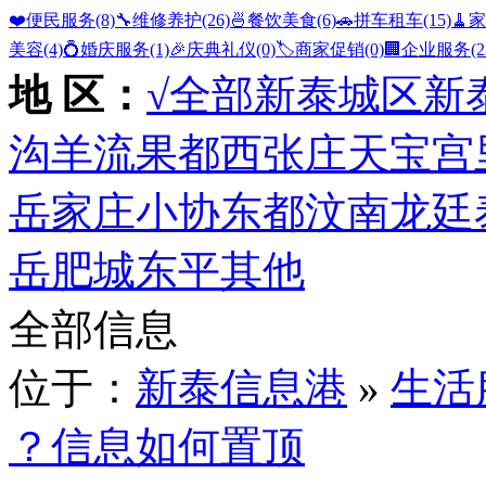
❤️便民服务
(8)
🔧维修养护
(26)
🍜餐饮美食
(6)
🚗拼车租车
(15)
🧹
美容
(4)
💍婚庆服务
(1)
🎉庆典礼仪
(0)
🏷️商家促销
(0)
🏢企业服务
(2
地 区：
√全部
新泰城区
新
沟
羊流
果都
西张庄
天宝
宫
岳家庄
小协
东都
汶南
龙廷
岳
肥城
东平
其他
全部信息
位于：
新泰信息港
»
生活
？信息如何置顶