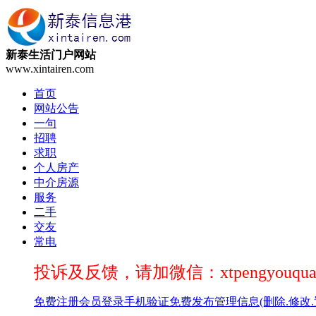
新泰生活门户网站
www.xintairen.com
首页
网站公告
一句
招聘
求职
个人房产
中介房源
服务
二手
交友
常电
投诉及反馈，请加微信：xtpengyouqua
免费注册
会员登录
手机验证
免费发布
管理信息(删除.修改.