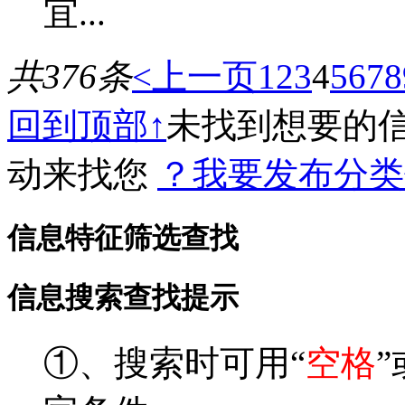
宜...
共376条
<上一页
1
2
3
4
5
6
7
8
回到顶部↑
未找到想要的
动来找您
？我要发布分类
信息特征筛选查找
信息搜索查找提示
①、搜索时可用“
空格
”