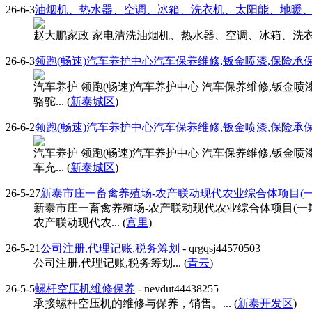
26-6-3
油烟机、热水器、空调、冰箱、洗衣机、太阳能、地暖
赵大鹏家政 家电清洗油烟机、热水器、空调、冰箱、洗衣机、太阳能
26-6-3
领跑(畅速)汽车养护中心汽车保养维修,钣金喷漆,保险承
汽车养护 领跑(畅速)汽车养护中心 汽车保养维修,钣金喷
骆驼... (
新泰城区
)
26-6-2
领跑(畅速)汽车养护中心汽车保养维修,钣金喷漆,保险承保,定损
汽车养护 领跑(畅速)汽车养护中心 汽车保养维修,钣金喷
车充... (
新泰城区
)
26-5-27
新泰市庄一畜禽养殖场-农产联动现代农业综合体项目(一
新泰市庄一畜禽养殖场-农产联动现代农业综合体项目(一
农产联动现代农... (
宫里
)
26-5-21
公司注册,代理记账,税务筹划
- qrgqsj44570503
公司注册,代理记账,税务筹划... (
青云
)
26-5-5
螺杆空压机维修保养
- nevdut44438255
承接螺杆空压机的维修与保养，销售。... (
新泰开发区
)