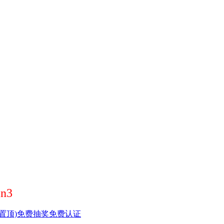
n3
置顶)
免费抽奖
免费认证