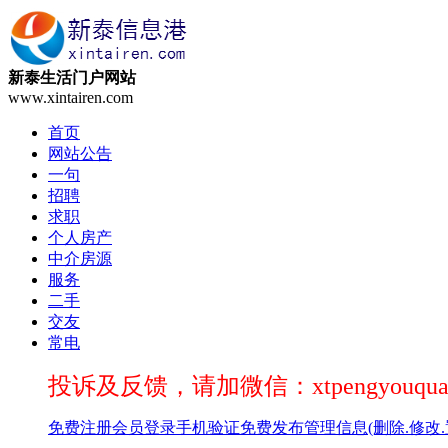
新泰生活门户网站
www.xintairen.com
首页
网站公告
一句
招聘
求职
个人房产
中介房源
服务
二手
交友
常电
投诉及反馈，请加微信：xtpengyouqua
免费注册
会员登录
手机验证
免费发布
管理信息(删除.修改.