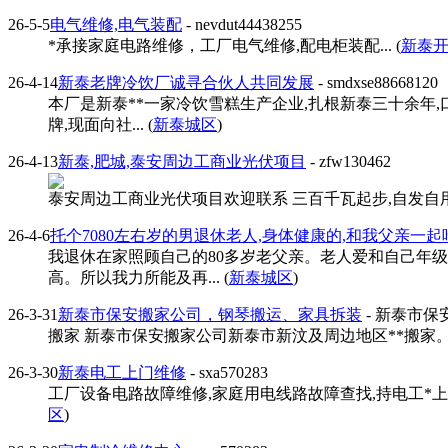
26-5-5
电气维修,电气装配
- nevdut44438255
*承接家庭电路维修，工厂电气维修,配电柜装配... (
新泰
26-4-14
新泰老牌冷饮厂诚寻合伙人共同发展
- smdxse88668120
本厂是新泰**一家冷饮雪糕生产企业,扎根新泰三十余年,
牌,现面向社... (
新泰城区
)
26-4-13
新泰,肥城,泰安周边工商业光伏项目
- zfw130462
泰安周边工商业光伏项目欢迎联系 三百千瓦起步,自发自用，
26-4-6
托个7080左右岁的男退休老人,身体健康的,和我父亲一起
我退休在家照顾自己的80多岁老父亲。老人爱和自己年级
高。所以我力所能及再... (
新泰城区
)
26-3-31
新泰市保安搬家公司，钢琴搬运、家具拆装
- 新泰市保
搬家 新泰市保安搬家公司新泰市新汶及周边地区**搬家。钢琴搬运、
26-3-30
新泰电工上门维修
- sxa570283
工厂设备电路故障维修,家庭用电线路故障查找,持电工*上门维
区
)