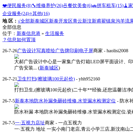
❤️便民服务
(8)
🔧维修养护
(26)
🍜餐饮美食
(6)
🚗拼车租车
(15)
🧹
企业服务
(24)
⭐️其他
(16)
地 区：
√全部
新泰城区
新泰开发区
青云
新汶
新甫
翟镇
泉沟
羊流
全部信息
位于：
新泰信息港
»
生活服务
？信息如何置顶
26-7-26
广告设计写真喷绘广告牌印刷电子屏
商家
- haolisi2008
大郝广告设计中心是一家集广告灯箱LED屏平面设计、印刷
广告安装... (
新泰城区
)
26-7-21
卫生打扫(擦玻璃100元起价)
- yhh952160
打扫卫生,(擦玻璃100元起价)二十年**经验,还您温馨洁净的
26-7-5
新泰本地防水补漏免砸砖维修.水管漏水检测定位
- 防水
防水补漏 本地防水补漏免砸砖维修.水管漏水检测定位.瓷砖空鼓修复.
26-7-5
一·五视力店址
商家
- 一点五视力
一·五视力 地址 一实小南门老店,青云小学三店,新汶南山二店。187 654