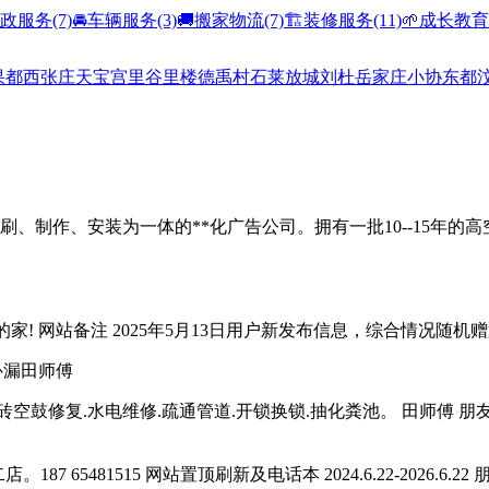
家政服务
(7)
🚘车辆服务
(3)
🚚搬家物流
(7)
🏗️装修服务
(11)
🌱成长教育
果都
西张庄
天宝
宫里
谷里
楼德
禹村
石莱
放城
刘杜
岳家庄
小协
东都
、制作、安装为一体的**化广告公司。拥有一批10--15年的高空
家! 网站备注 2025年5月13日用户新发布信息，综合情况随机赠置顶
补漏田师傅
水电维修.疏通管道.开锁换锁.抽化粪池。 田师傅 朋友圈2024.6.29-
81515 网站置顶刷新及电话本 2024.6.22-2026.6.22 朋友圈2024