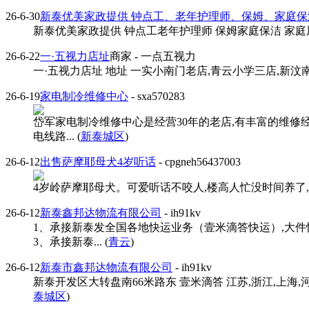
26-6-30
新泰优美家政提供 钟点工、老年护理师、保姆、家庭保
新泰优美家政提供 钟点工老年护理师 保姆家庭保洁 家庭厨师月嫂 育婴
26-6-22
一·五视力店址
商家
- 一点五视力
一·五视力店址 地址 一实小南门老店,青云小学三店,新汶南山二店。187 6
26-6-19
家电制冷维修中心
- sxa570283
岱军家电制冷维修中心是经营30年的老店,有丰富的维修经验
电线路... (
新泰城区
)
26-6-12
出售萨摩耶母犬4岁听话
- cpgneh56437003
4岁岭萨摩耶母犬。可爱听话不咬人,楼高人忙没时间养了,**
26-6-12
新泰鑫邦达物流有限公司
- ih91kv
1、承接新泰发全国各地快运业务（壹米滴答快运）,大件
3、承接新泰... (
青云
)
26-6-12
新泰市鑫邦达物流有限公司
- ih91kv
新泰开发区大转盘南66米路东 壹米滴答 江苏,浙江,上海,河北
泰城区
)