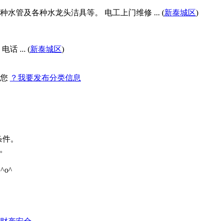
水管及各种水龙头洁具等。 电工上门维修 ... (
新泰城区
)
... (
新泰城区
)
找您
？我要发布分类信息
条件。
。
o^