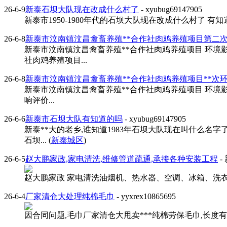
26-6-9
新泰石坝大队现在改成什么村了
- xyubug69147905
新泰市1950-1980年代的石坝大队现在改成什么村了 有知道的
26-6-8
新泰市汶南镇汶昌禽畜养殖**合作社肉鸡养殖项目第二
新泰市汶南镇汶昌禽畜养殖**合作社肉鸡养殖项目 环境
社肉鸡养殖项目...
26-6-8
新泰市汶南镇汶昌禽畜养殖**合作社肉鸡养殖项目**次
新泰市汶南镇汶昌禽畜养殖**合作社肉鸡养殖项目 环境影
响评价...
26-6-6
新泰市石坝大队有知道的吗
- xyubug69147905
新泰**大的老乡,谁知道1983年石坝大队现在叫什么名字
石坝... (
新泰城区
)
26-6-5
赵大鹏家政,家电清洗,维修管道疏通,承接各种安装工程
-
赵大鹏家政 家电清洗油烟机、热水器、空调、冰箱、洗衣机
26-6-4
厂家清仓大处理纯棉毛巾
- yyxrex10865695
因合同问题,毛巾厂家清仓大甩卖***纯棉劳保毛巾,长度有90