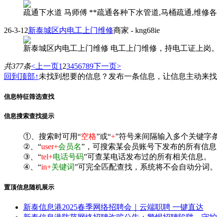
疏通下水道 马师傅 **疏通各种下水管道,马桶疏通,维修各种
26-3-12
新泰城区内电工上门维修
商家
- kng68ie
新泰城区内电工上门维修 电工上门维修，持电工证上岗。电话 
共377条
<上一页
1
2
3
4
5
6
7
8
9
下一页>
回到顶部↑
未找到想要的信息？发布一条信息，让信息主动来
信息特征筛选查找
信息搜索查找提示
①、搜索时可用“
空格
”或“
+
”符号来间隔输入多个关键字
②、“
user+
会员名
”，可搜索某会员账号下发布的所有信息
③、“
tel+
电话号码
”可查某电话发布过的所有相关信息。
④、“
in+
关键词
”可完全匹配查找，系统将不会自动分词。^
置顶信息随机展示
新泰信息港2025春季网络招聘会｜云端职聘 一键直达