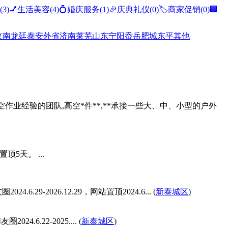
(3)
💅生活美容
(4)
💍婚庆服务
(1)
🎉庆典礼仪
(0)
🏷️商家促销
(0)
🏢
汶南
龙廷
泰安
外省
济南
莱芜
山东
宁阳
岙岳
肥城
东平
其他
作业经验的团队,高空*件**,**承接一些大、中、小型的户外
5天。 ...
2026.12.29，网站置顶2024.6... (
新泰城区
)
.6.22-2025.... (
新泰城区
)