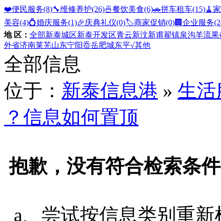
❤️便民服务
(8)
🔧维修养护
(26)
🍜餐饮美食
(6)
🚗拼车租车
(15)
🧹
美容
(4)
💍婚庆服务
(1)
🎉庆典礼仪
(0)
🏷️商家促销
(0)
🏢企业服务
(2
地 区：
全部
新泰城区
新泰开发区
青云
新汶
新甫
翟镇
泉沟
羊流
果
外省
济南
莱芜
山东
宁阳
岙岳
肥城
东平
√其他
全部信息
位于：
新泰信息港
»
生活
？信息如何置顶
抱歉，没有符合检索条件
a、尝试按信息类别重新