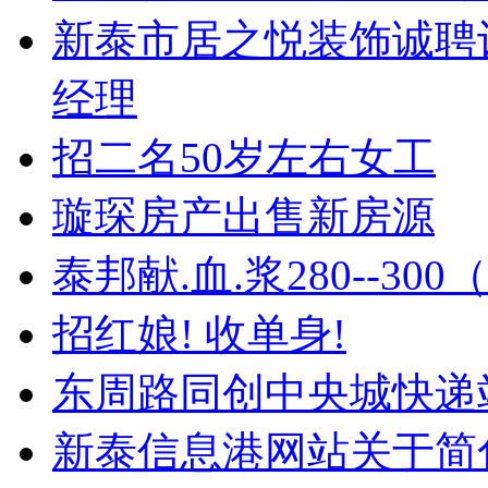
新泰市居之悦装饰诚聘
经理
招二名50岁左右女工
璇琛房产出售新房源
泰邦献.血.浆280--30
招红娘! 收单身!
东周路同创中央城快递
新泰信息港网站关于简