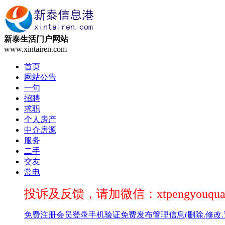
新泰生活门户网站
www.xintairen.com
首页
网站公告
一句
招聘
求职
个人房产
中介房源
服务
二手
交友
常电
投诉及反馈，请加微信：xtpengyouqua
免费注册
会员登录
手机验证
免费发布
管理信息(删除.修改.