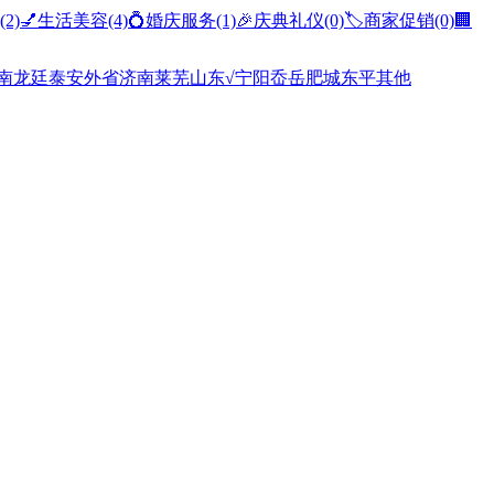
(2)
💅生活美容
(4)
💍婚庆服务
(1)
🎉庆典礼仪
(0)
🏷️商家促销
(0)
🏢
南
龙廷
泰安
外省
济南
莱芜
山东
√宁阳
岙岳
肥城
东平
其他