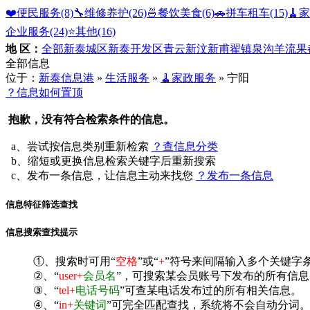
❤️便民服务
(8)
🔧维修养护
(26)
🍜餐饮美食
(6)
🚗拼车租车
(15)
🧹
企业服务
(24)
⭐️其他
(16)
地 区：
全部
新泰城区
新泰开发区
青云
新汶
新甫
翟镇
泉沟
羊流
果
全部信息
位于：
新泰信息港
»
生活服务
»
🧹家政服务
» 宁阳
？信息如何置顶
抱歉，没有符合检索条件的信息。
a、尝试按信息类别重新检索
？查信息分类
b、缩短或更换信息检索关键字后重新搜索
c、发布一条信息，让信息主动来找您
？发布一条信息
信息特征筛选查找
信息搜索查找提示
①、搜索时可用“
空格
”或“
+
”符号来间隔输入多个关键字
②、“
user+
会员名
”，可搜索某会员账号下发布的所有信息
③、“
tel+
电话号码
”可查某电话发布过的所有相关信息。
④、“
in+
关键词
”可完全匹配查找，系统将不会自动分词。^