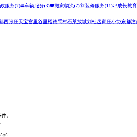
家政服务
(7)
🚘车辆服务
(3)
🚚搬家物流
(7)
🏗️装修服务
(11)
🌱成长教育
都
西张庄
天宝
宫里
谷里
楼德
禹村
石莱
放城
刘杜
岳家庄
小协
东都
汶
条件。
。
o^