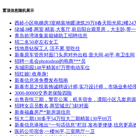
置顶信息随机展示
西岭小区电梯房3室精装地暖浇筑29万8春天阳光苑2楼24
绿城,8楼,两室,精装,大客厅,前后阳台观景房，大主卧
青岛前湾港集装箱辅助工招聘信息
招二名50岁左右女工
找地质钻探工人,活不累,管吃住
新泰原车管所对面门头房对外出租,壹大间,40平,有卫生间
招聘一名会photoshop的电商***员
东城田园148平精装87万带电动车位
招红娘! 收单身!
新泰信息港免费发布指南
新泰市居之悦装饰诚聘设计师,实习设计师，市场业务经
3000-80000交养老保险四险
出售吾悦三期，警官公寓，机关宿舍，溧阳小区几套房源
招聘女店员数名,商贸城北门斜对面
新泰福鑫房产*新房源信息
恒大二期130多平54万恒大二期精装130平69万
新泰信息港推出“一句话信息”栏目,发布更便捷,信息更高
医药公司宿舍,一楼96平,三室两厅一卫