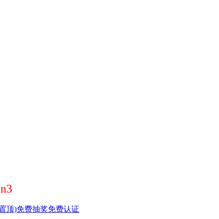
n3
置顶)
免费抽奖
免费认证