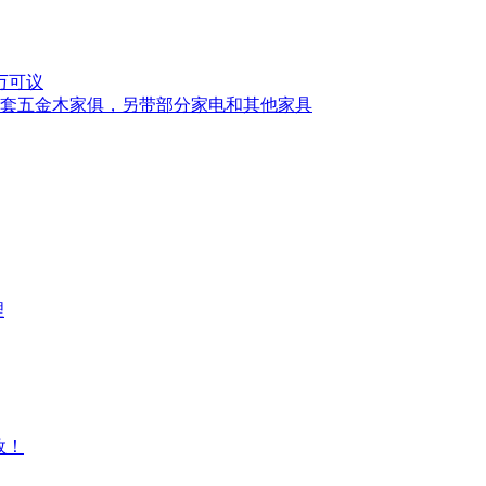
万可议
,带一套五金木家俱，另带部分家电和其他家具
理
效！