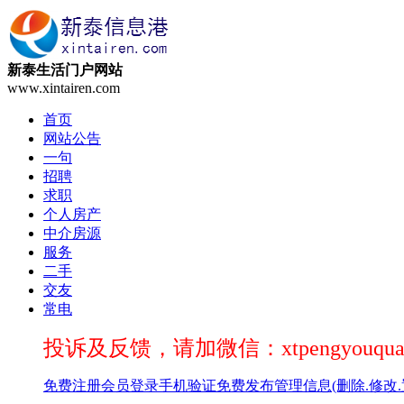
新泰生活门户网站
www.xintairen.com
首页
网站公告
一句
招聘
求职
个人房产
中介房源
服务
二手
交友
常电
投诉及反馈，请加微信：xtpengyouqua
免费注册
会员登录
手机验证
免费发布
管理信息(删除.修改.