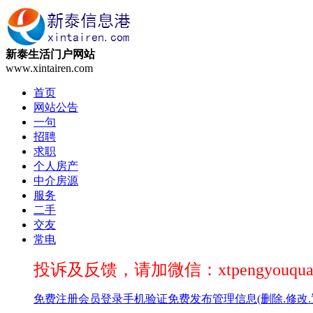
新泰生活门户网站
www.xintairen.com
首页
网站公告
一句
招聘
求职
个人房产
中介房源
服务
二手
交友
常电
投诉及反馈，请加微信：xtpengyouqua
免费注册
会员登录
手机验证
免费发布
管理信息(删除.修改.