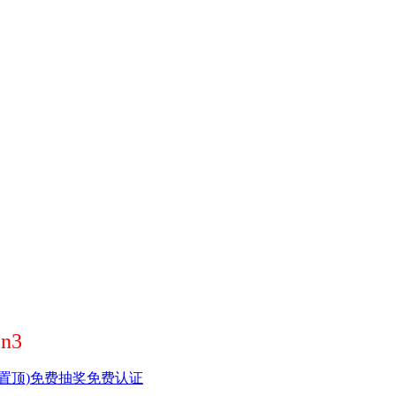
n3
置顶)
免费抽奖
免费认证