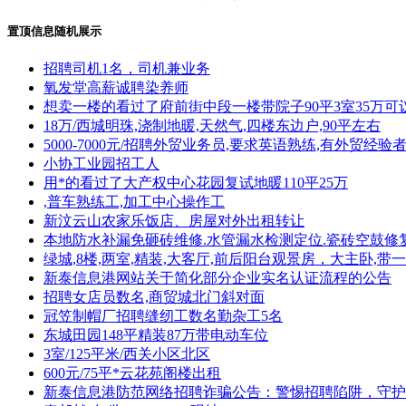
置顶信息随机展示
招聘司机1名，司机兼业务
氧发堂高薪诚聘染养师
想卖一楼的看过了府前街中段一楼带院子90平3室35万可
18万/西城明珠,浇制地暖,天然气,四楼东边户,90平左右
5000-7000元/招聘外贸业务员,要求英语熟练,有外贸经验
小协工业园招工人
用*的看过了大产权中心花园复试地暖110平25万
,普车熟练工,加工中心操作工
新汶云山农家乐饭店、房屋对外出租转让
本地防水补漏免砸砖维修.水管漏水检测定位.瓷砖空鼓修
绿城,8楼,两室,精装,大客厅,前后阳台观景房，大主卧
新泰信息港网站关于简化部分企业实名认证流程的公告
招聘女店员数名,商贸城北门斜对面
冠笠制帽厂招聘缝纫工数名勤杂工5名
东城田园148平精装87万带电动车位
3室/125平米/西关小区北区
600元/75平*云花苑阁楼出租
新泰信息港防范网络招聘诈骗公告：警惕招聘陷阱，守护