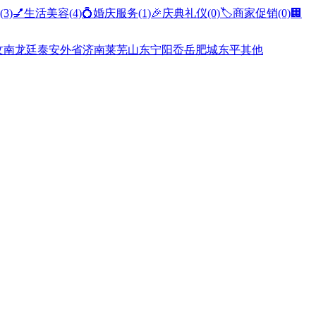
(3)
💅生活美容
(4)
💍婚庆服务
(1)
🎉庆典礼仪
(0)
🏷️商家促销
(0)
🏢
汶南
龙廷
泰安
外省
济南
莱芜
山东
宁阳
岙岳
肥城
东平
其他