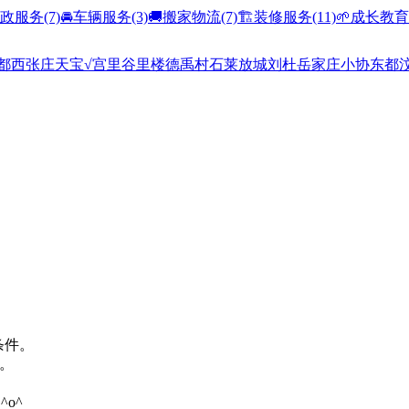
家政服务
(7)
🚘车辆服务
(3)
🚚搬家物流
(7)
🏗️装修服务
(11)
🌱成长教育
都
西张庄
天宝
√宫里
谷里
楼德
禹村
石莱
放城
刘杜
岳家庄
小协
东都
条件。
。
o^