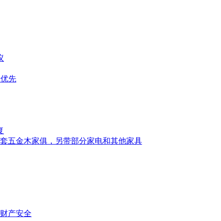
议
者优先
复
,带一套五金木家俱，另带部分家电和其他家具
财产安全