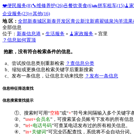
❤️便民服务
(8)
🔧维修养护
(26)
🍜餐饮美食
(6)
🚗拼车租车
(15)
🧹
企业服务
(23)
⭐️其他
(16)
地 区：
全部
新泰城区
新泰开发区
青云
新汶
新甫
翟镇
泉沟
羊流
果
全部信息
位于：
新泰信息港
»
生活服务
»
🧹家政服务
» 宫里
？信息如何置顶
抱歉，没有符合检索条件的信息。
a、尝试按信息类别重新检索
？查信息分类
b、缩短或更换信息检索关键字后重新搜索
c、发布一条信息，让信息主动来找您
？发布一条信息
信息特征筛选查找
信息搜索查找提示
①、搜索时可用“
空格
”或“
+
”符号来间隔输入多个关键字
②、“
user+
会员名
”，可搜索某会员账号下发布的所有信息
③、“
tel+
电话号码
”可查某电话发布过的所有相关信息。
④、“
in+
关键词
”可完全匹配查找，系统将不会自动分词。^