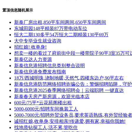
置顶信息随机展示
新泰厂房出租,850平车间两间,650平车间两间
东城田园148平精装87万带电动车位
恒大二期130多平54万恒大二期精装130平69万
大中专毕业生就业咨询
招红娘! 收单身!
想卖一楼的看过了府前街中段一楼带院子90平3室35万可
新泰亿达人力资源
新泰信息港招聘信息类别整合说明
新泰信息港免费发布指南
18万/西城明珠,浇制地暖,天然气,四楼东边户,90平左右
新泰信息港防范网络招聘诈骗公告：警惕招聘陷阱，守护
新泰信息港2025春季网络招聘会｜云端职聘 一键直达
新泰春天房产新房源，欢迎光临本店
600元/75平*云花苑阁楼出租
5000-6000元/招聘车间换装工人
5000-7000元/招聘外贸业务员,要求英语熟练,有外贸经验
诚招红娘,收单身,安排相亲!传递爱,拥有家,幸福你我她!
找地质钻探工人,活不累,管吃住