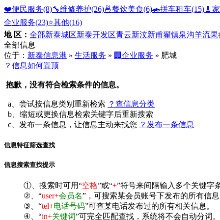
❤️便民服务
(8)
🔧维修养护
(26)
🍜餐饮美食
(6)
🚗拼车租车
(15)
🧹
企业服务
(23)
⭐️其他
(16)
地 区：
全部
新泰城区
新泰开发区
青云
新汶
新甫
翟镇
泉沟
羊流
果
全部信息
位于：
新泰信息港
»
生活服务
»
🏢企业服务
» 肥城
？信息如何置顶
抱歉，没有符合检索条件的信息。
a、尝试按信息类别重新检索
？查信息分类
b、缩短或更换信息检索关键字后重新搜索
c、发布一条信息，让信息主动来找您
？发布一条信息
信息特征筛选查找
信息搜索查找提示
①、搜索时可用“
空格
”或“
+
”符号来间隔输入多个关键字
②、“
user+
会员名
”，可搜索某会员账号下发布的所有信息
③、“
tel+
电话号码
”可查某电话发布过的所有相关信息。
④、“
in+
关键词
”可完全匹配查找，系统将不会自动分词。^