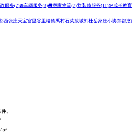
家政服务
(7)
🚘车辆服务
(3)
🚚搬家物流
(7)
🏗️装修服务
(11)
🌱成长教育
都
西张庄
天宝
宫里
谷里
楼德
禹村
石莱
放城
刘杜
岳家庄
小协
东都
汶
条件。
。
o^