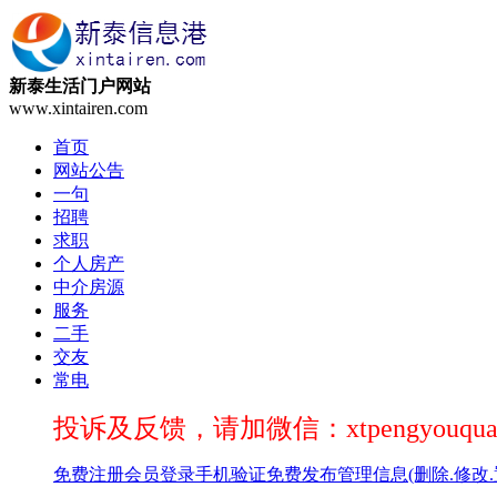
新泰生活门户网站
www.xintairen.com
首页
网站公告
一句
招聘
求职
个人房产
中介房源
服务
二手
交友
常电
投诉及反馈，请加微信：xtpengyouqua
免费注册
会员登录
手机验证
免费发布
管理信息(删除.修改.