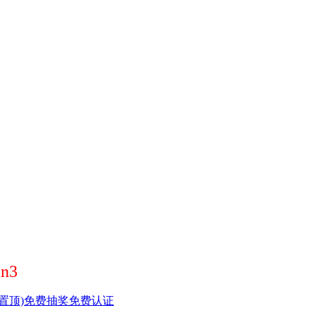
n3
置顶)
免费抽奖
免费认证