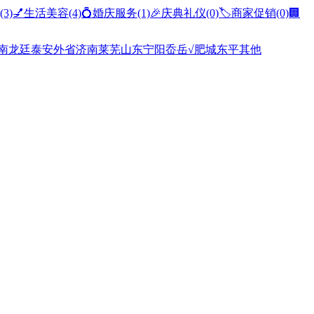
(3)
💅生活美容
(4)
💍婚庆服务
(1)
🎉庆典礼仪
(0)
🏷️商家促销
(0)
🏢
南
龙廷
泰安
外省
济南
莱芜
山东
宁阳
岙岳
√肥城
东平
其他