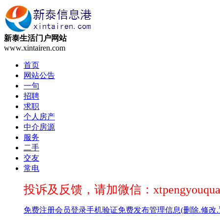
新泰生活门户网站
www.xintairen.com
首页
网站公告
一句
招聘
求职
个人房产
中介房源
服务
二手
交友
常电
投诉及反馈，请加微信：xtpengyouqua
免费注册
会员登录
手机验证
免费发布
管理信息(删除.修改.