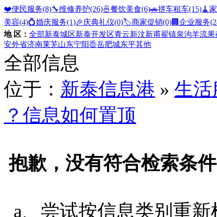
❤️便民服务
(8)
🔧维修养护
(26)
🍜餐饮美食
(6)
🚗拼车租车
(15)
🧹
美容
(4)
💍婚庆服务
(1)
🎉庆典礼仪
(0)
🏷️商家促销
(0)
🏢企业服务
(2
地 区：
全部
新泰城区
新泰开发区
青云
新汶
新甫
翟镇
泉沟
羊流
果
安
外省
济南
莱芜
山东
宁阳
岙岳
肥城
东平
其他
全部信息
位于：
新泰信息港
»
生活
？信息如何置顶
抱歉，没有符合检索条件
a、尝试按信息类别重新