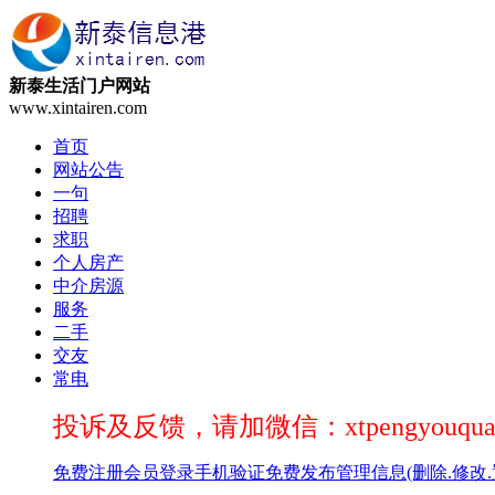
新泰生活门户网站
www.xintairen.com
首页
网站公告
一句
招聘
求职
个人房产
中介房源
服务
二手
交友
常电
投诉及反馈，请加微信：xtpengyouqua
免费注册
会员登录
手机验证
免费发布
管理信息(删除.修改.