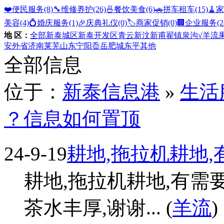
❤️便民服务
(8)
🔧维修养护
(26)
🍜餐饮美食
(6)
🚗拼车租车
(15)
🧹
美容
(4)
💍婚庆服务
(1)
🎉庆典礼仪
(0)
🏷️商家促销
(0)
🏢企业服务
(2
地 区：
全部
新泰城区
新泰开发区
青云
新汶
新甫
翟镇
泉沟
√羊流
安
外省
济南
莱芜
山东
宁阳
岙岳
肥城
东平
其他
全部信息
位于：
新泰信息港
»
生活
？信息如何置顶
24-9-19
耕地,拖拉机耕地
耕地,拖拉机耕地,有需要请
茶水丰厚,谢谢... (
羊流
)