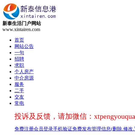
新泰生活门户网站
www.xintairen.com
首页
网站公告
一句
招聘
求职
个人房产
中介房源
服务
二手
交友
常电
投诉及反馈，请加微信：xtpengyouqua
免费注册
会员登录
手机验证
免费发布
管理信息(删除.修改.