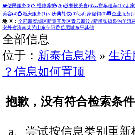
❤️便民服务
(8)
🔧维修养护
(26)
🍜餐饮美食
(6)
🚗拼车租车
(15)
🧹
美容
(4)
💍婚庆服务
(1)
🎉庆典礼仪
(0)
🏷️商家促销
(0)
🏢企业服务
(2
地 区：
全部
新泰城区
新泰开发区
青云
新汶
√新甫
翟镇
泉沟
羊流
安
外省
济南
莱芜
山东
宁阳
岙岳
肥城
东平
其他
全部信息
位于：
新泰信息港
»
生活
？信息如何置顶
抱歉，没有符合检索条件
a、尝试按信息类别重新