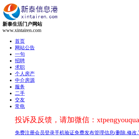
新泰生活门户网站
www.xintairen.com
首页
网站公告
一句
招聘
求职
个人房产
中介房源
服务
二手
交友
常电
投诉及反馈，请加微信：xtpengyouqua
免费注册
会员登录
手机验证
免费发布
管理信息(删除.修改.