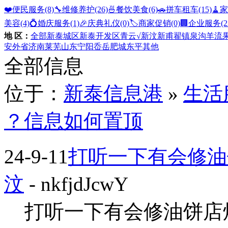
❤️便民服务
(8)
🔧维修养护
(26)
🍜餐饮美食
(6)
🚗拼车租车
(15)
🧹
美容
(4)
💍婚庆服务
(1)
🎉庆典礼仪
(0)
🏷️商家促销
(0)
🏢企业服务
(2
地 区：
全部
新泰城区
新泰开发区
青云
√新汶
新甫
翟镇
泉沟
羊流
安
外省
济南
莱芜
山东
宁阳
岙岳
肥城
东平
其他
全部信息
位于：
新泰信息港
»
生活
？信息如何置顶
24-9-11
打听一下有会修油
汶
- nkfjdJcwY
打听一下有会修油饼店烙