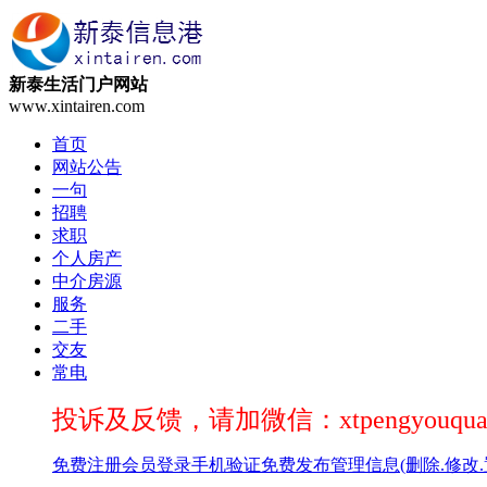
新泰生活门户网站
www.xintairen.com
首页
网站公告
一句
招聘
求职
个人房产
中介房源
服务
二手
交友
常电
投诉及反馈，请加微信：xtpengyouqua
免费注册
会员登录
手机验证
免费发布
管理信息(删除.修改.