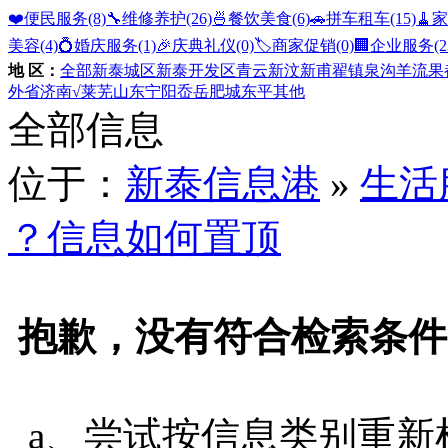
❤️便民服务
(8)
🔧维修养护
(26)
🍜餐饮美食
(6)
🚗拼车租车
(15)
🧹
美容
(4)
💍婚庆服务
(1)
🎉庆典礼仪
(0)
🏷️商家促销
(0)
🏢企业服务
(2
地 区：
全部
新泰城区
新泰开发区
青云
新汶
新甫
翟镇
泉沟
羊流
果
外省
济南
√莱芜
山东
宁阳
岙岳
肥城
东平
其他
全部信息
位于：
新泰信息港
»
生活
？信息如何置顶
抱歉，没有符合检索条件
a、尝试按信息类别重新