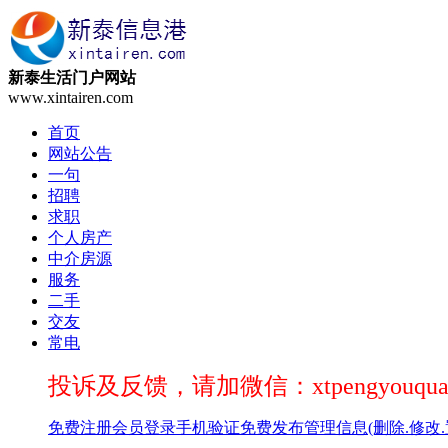
新泰生活门户网站
www.xintairen.com
首页
网站公告
一句
招聘
求职
个人房产
中介房源
服务
二手
交友
常电
投诉及反馈，请加微信：xtpengyouqua
免费注册
会员登录
手机验证
免费发布
管理信息(删除.修改.