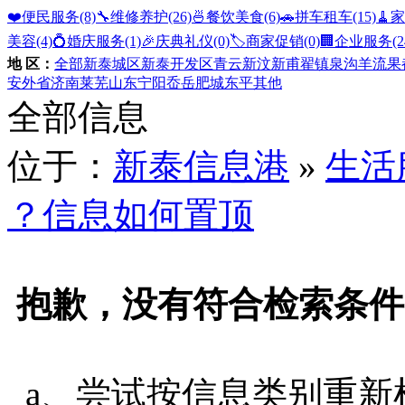
❤️便民服务
(8)
🔧维修养护
(26)
🍜餐饮美食
(6)
🚗拼车租车
(15)
🧹
美容
(4)
💍婚庆服务
(1)
🎉庆典礼仪
(0)
🏷️商家促销
(0)
🏢企业服务
(2
地 区：
全部
新泰城区
新泰开发区
青云
新汶
新甫
翟镇
泉沟
羊流
果
安
外省
济南
莱芜
山东
宁阳
岙岳
肥城
东平
其他
全部信息
位于：
新泰信息港
»
生活
？信息如何置顶
抱歉，没有符合检索条件
a、尝试按信息类别重新