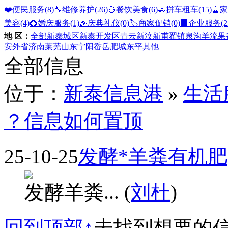
❤️便民服务
(8)
🔧维修养护
(26)
🍜餐饮美食
(6)
🚗拼车租车
(15)
🧹
美容
(4)
💍婚庆服务
(1)
🎉庆典礼仪
(0)
🏷️商家促销
(0)
🏢企业服务
(2
地 区：
全部
新泰城区
新泰开发区
青云
新汶
新甫
翟镇
泉沟
羊流
果
安
外省
济南
莱芜
山东
宁阳
岙岳
肥城
东平
其他
全部信息
位于：
新泰信息港
»
生活
？信息如何置顶
25-10-25
发酵*羊粪有机肥
发酵羊粪... (
刘杜
)
回到顶部↑
未找到想要的