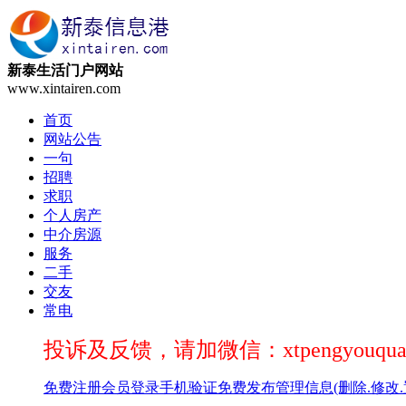
新泰生活门户网站
www.xintairen.com
首页
网站公告
一句
招聘
求职
个人房产
中介房源
服务
二手
交友
常电
投诉及反馈，请加微信：xtpengyouqua
免费注册
会员登录
手机验证
免费发布
管理信息(删除.修改.