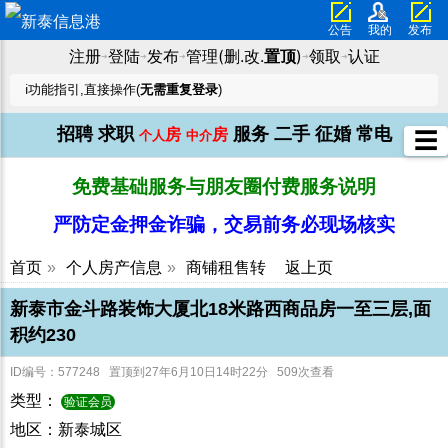
公告
我的
发布
注册
登陆
发布
管理(删.改.
置顶
)
领取
认证
➜
➜
➜
➜
➜
ℹ️功能指引,直接操作(
无需重复登录
)
招聘
求职
服务
二手
征婚
常电
房
房
☰
个人
中介
免费基础服务与朋友圈付费服务说明
严防定金押金诈骗，交易前务必现场核实
首页
»
个人房产信息
»
商铺租售转
返上页
新泰市金斗路装饰大厦北18米路西商品房一至三层,面
积约230
ID编号：577248 置顶到27年6月10日14时22分 509次查看
类型：
验证会员
地区：新泰城区