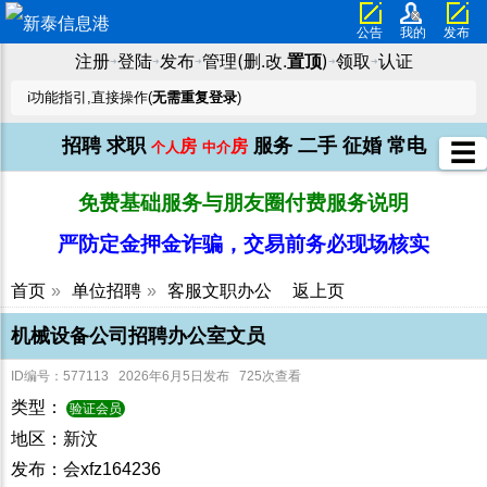
公告
我的
发布
注册
登陆
发布
管理(删.改.
置顶
)
领取
认证
➜
➜
➜
➜
➜
ℹ️功能指引,直接操作(
无需重复登录
)
招聘
求职
服务
二手
征婚
常电
房
房
☰
个人
中介
免费基础服务与朋友圈付费服务说明
严防定金押金诈骗，交易前务必现场核实
首页
»
单位招聘
»
客服文职办公
返上页
机械设备公司招聘办公室文员
ID编号：577113 2026年6月5日发布 725次查看
类型：
验证会员
地区：新汶
发布：会xfz164236