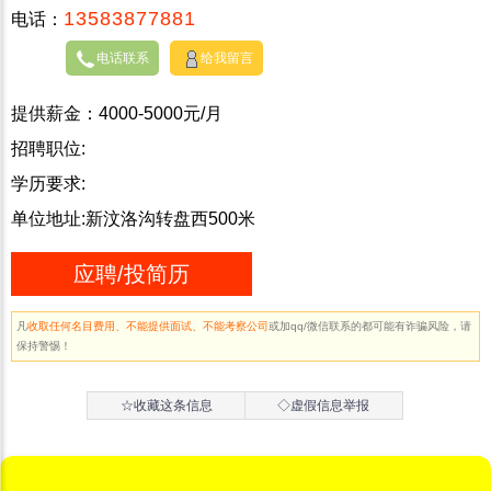
13583877881
电话：
电话联系
给我留言
提供薪金：4000-5000元/月
招聘职位:
学历要求:
单位地址:新汶洛沟转盘西500米
应聘/投简历
凡
收取任何名目费用、不能提供面试、不能考察公司
或加qq/微信联系的都可能有诈骗风险，请
保持警惕！
☆收藏这条信息
◇虚假信息举报