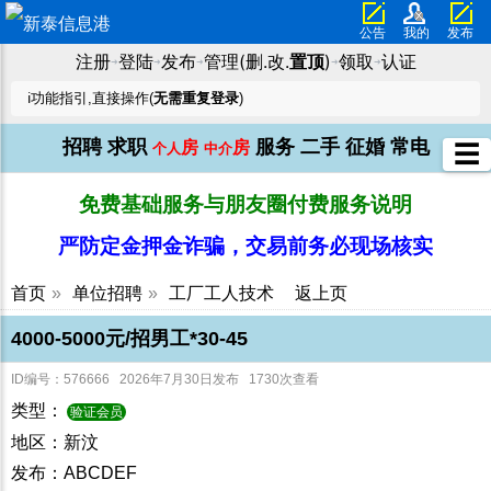
公告
我的
发布
注册
登陆
发布
管理(删.改.
置顶
)
领取
认证
➜
➜
➜
➜
➜
ℹ️功能指引,直接操作(
无需重复登录
)
招聘
求职
服务
二手
征婚
常电
房
房
☰
个人
中介
免费基础服务与朋友圈付费服务说明
严防定金押金诈骗，交易前务必现场核实
首页
»
单位招聘
»
工厂工人技术
返上页
4000-5000元/招男工*30-45
ID编号：576666 2026年7月30日发布 1730次查看
类型：
验证会员
地区：新汶
发布：ABCDEF