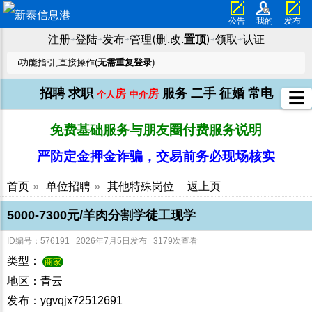
公告
我的
发布
注册
登陆
发布
管理(删.改.
置顶
)
领取
认证
➜
➜
➜
➜
➜
ℹ️功能指引,直接操作(
无需重复登录
)
招聘
求职
服务
二手
征婚
常电
房
房
☰
个人
中介
免费基础服务与朋友圈付费服务说明
严防定金押金诈骗，交易前务必现场核实
首页
»
单位招聘
»
其他特殊岗位
返上页
5000-7300元/羊肉分割学徒工现学
ID编号：576191 2026年7月5日发布 3179次查看
类型：
商家
地区：青云
发布：ygvqjx72512691