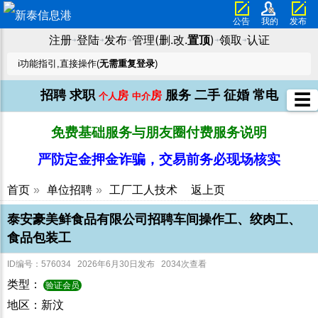
公告
我的
发布
注册
登陆
发布
管理(删.改.
置顶
)
领取
认证
➜
➜
➜
➜
➜
ℹ️功能指引,直接操作(
无需重复登录
)
招聘
求职
服务
二手
征婚
常电
房
房
☰
个人
中介
免费基础服务与朋友圈付费服务说明
严防定金押金诈骗，交易前务必现场核实
首页
»
单位招聘
»
工厂工人技术
返上页
泰安豪美鲜食品有限公司招聘车间操作工、绞肉工、
食品包装工
ID编号：576034 2026年6月30日发布 2034次查看
类型：
验证会员
地区：新汶