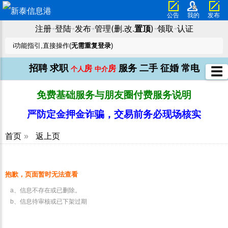
公告
我的
发布
注册
登陆
发布
管理(删.改.
置顶
)
领取
认证
➜
➜
➜
➜
➜
ℹ️功能指引,直接操作(
无需重复登录
)
招聘
求职
服务
二手
征婚
常电
房
房
☰
个人
中介
免费基础服务与朋友圈付费服务说明
严防定金押金诈骗，交易前务必现场核实
首页
»
返上页
抱歉，页面暂时无法查看
a、信息不存在或已删除。
b、信息待审核或已下架过期