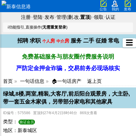
公告
我的
发布
注册
登陆
发布
管理(删.改.
置顶
)
领取
认证
➜
➜
➜
➜
➜
ℹ️功能指引,直接操作(
无需重复登录
)
招聘
求职
服务
二手
征婚
常电
房
房
☰
个人
中介
免费基础服务与朋友圈付费服务说明
严防定金押金诈骗，交易前务必现场核实
首页
»
一句话信息
»
🏠一句话房产
返上页
绿城,8楼,两室,精装,大客厅,前后阳台观景房，大主卧,
带一套五金木家俱，另带部分家电和其他家具
ID编号：575586 置顶到27年4月2日8时46分 869次查看
类型：
验证会员
地区：新泰城区