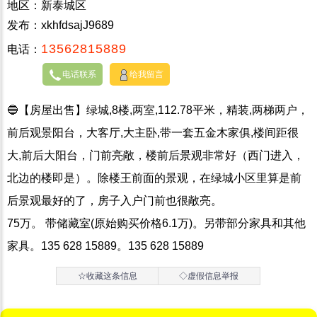
地区：新泰城区
发布：xkhfdsajJ9689
13562815889
电话：
电话联系
给我留言
🔵【房屋出售】绿城,8楼,两室,112.78平米，精装,两梯两户，
前后观景阳台，大客厅,大主卧,带一套五金木家俱,楼间距很
大,前后大阳台，门前亮敞，楼前后景观非常好（西门进入，
北边的楼即是）。除楼王前面的景观，在绿城小区里算是前
后景观最好的了，房子入户门前也很敞亮。
75万。 带储藏室(原始购买价格6.1万)。另带部分家具和其他
家具。135 628 15889。135 628 15889
☆收藏这条信息
◇虚假信息举报