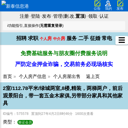
公告
我的
发布
注册
登陆
发布
管理(删.改.
置顶
)
领取
认证
➜
➜
➜
➜
➜
ℹ️功能指引,直接操作(
无需重复登录
)
招聘
求职
服务
二手
征婚
常电
房
房
☰
个人
中介
免费基础服务与朋友圈付费服务说明
严防定金押金诈骗，交易前务必现场核实
首页
»
个人房产信息
»
个人房屋出售
返上页
2室/112.78平米/绿城两室,8楼,精装，两梯两户，前后
观景阳台，带一套五金木家俱,另带部分家具和其他家
具
ID编号：575578 置顶到27年4月2日8时46分 1600次查看
类型：
验证会员