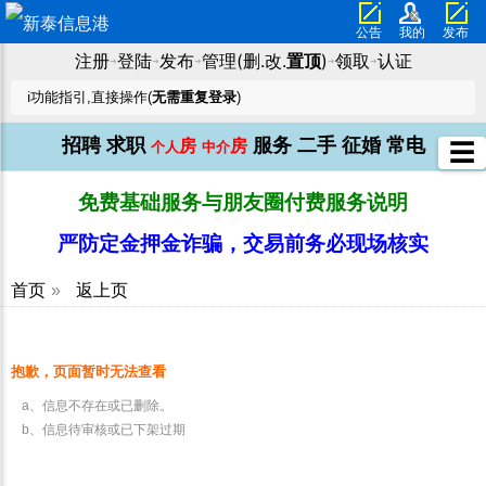
公告
我的
发布
注册
登陆
发布
管理(删.改.
置顶
)
领取
认证
➜
➜
➜
➜
➜
ℹ️功能指引,直接操作(
无需重复登录
)
招聘
求职
服务
二手
征婚
常电
房
房
☰
个人
中介
免费基础服务与朋友圈付费服务说明
严防定金押金诈骗，交易前务必现场核实
首页
»
返上页
抱歉，页面暂时无法查看
a、信息不存在或已删除。
b、信息待审核或已下架过期