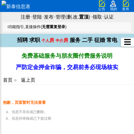
公告
我的
发布
注册
登陆
发布
管理(删.改.
置顶
)
领取
认证
➜
➜
➜
➜
➜
ℹ️功能指引,直接操作(
无需重复登录
)
招聘
求职
服务
二手
征婚
常电
房
房
☰
个人
中介
免费基础服务与朋友圈付费服务说明
严防定金押金诈骗，交易前务必现场核实
首页
»
返上页
抱歉，页面暂时无法查看
a、信息不存在或已删除。
b、信息待审核或已下架过期