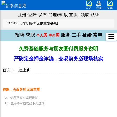
公告
我的
发布
注册
登陆
发布
管理(删.改.
置顶
)
领取
认证
➜
➜
➜
➜
➜
ℹ️功能指引,直接操作(
无需重复登录
)
招聘
求职
服务
二手
征婚
常电
房
房
☰
个人
中介
免费基础服务与朋友圈付费服务说明
严防定金押金诈骗，交易前务必现场核实
首页
»
返上页
抱歉，页面暂时无法查看
a、信息不存在或已删除。
b、信息待审核或已下架过期