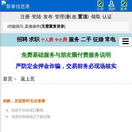
公告
我的
发布
注册
登陆
发布
管理(删.改.
置顶
)
领取
认证
➜
➜
➜
➜
➜
ℹ️功能指引,直接操作(
无需重复登录
)
招聘
求职
服务
二手
征婚
常电
房
房
☰
个人
中介
免费基础服务与朋友圈付费服务说明
严防定金押金诈骗，交易前务必现场核实
首页
»
返上页
抱歉，页面暂时无法查看
a、信息不存在或已删除。
b、信息待审核或已下架过期