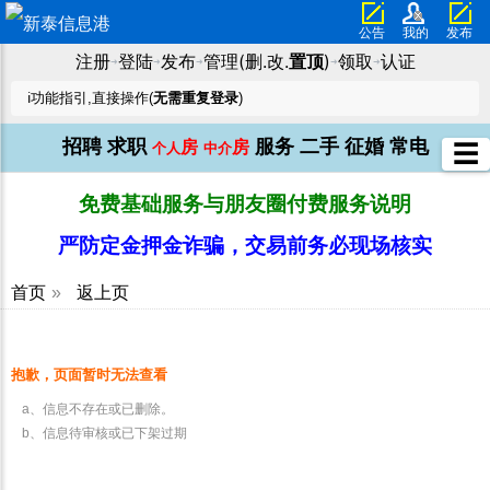
公告
我的
发布
注册
登陆
发布
管理(删.改.
置顶
)
领取
认证
➜
➜
➜
➜
➜
ℹ️功能指引,直接操作(
无需重复登录
)
招聘
求职
服务
二手
征婚
常电
房
房
☰
个人
中介
免费基础服务与朋友圈付费服务说明
严防定金押金诈骗，交易前务必现场核实
首页
»
返上页
抱歉，页面暂时无法查看
a、信息不存在或已删除。
b、信息待审核或已下架过期