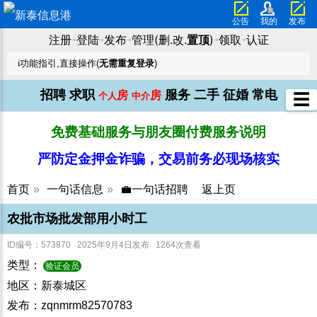
公告
我的
发布
注册
登陆
发布
管理(删.改.
置顶
)
领取
认证
➜
➜
➜
➜
➜
ℹ️功能指引,直接操作(
无需重复登录
)
招聘
求职
服务
二手
征婚
常电
房
房
☰
个人
中介
免费基础服务与朋友圈付费服务说明
严防定金押金诈骗，交易前务必现场核实
首页
»
一句话信息
»
💼一句话招聘
返上页
农批市场批发部用小时工
ID编号：573870 2025年9月4日发布 1264次查看
类型：
验证会员
地区：新泰城区
发布：zqnmrm82570783