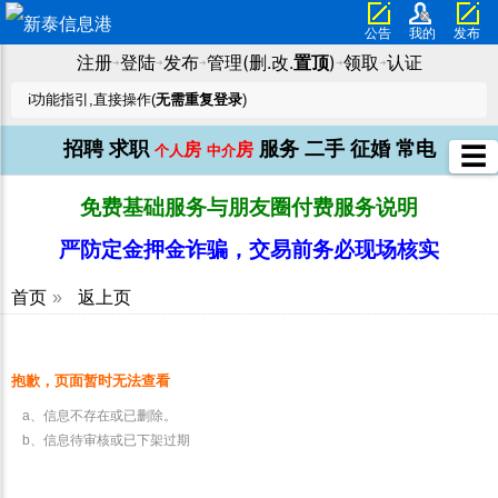
公告
我的
发布
注册
登陆
发布
管理(删.改.
置顶
)
领取
认证
➜
➜
➜
➜
➜
ℹ️功能指引,直接操作(
无需重复登录
)
招聘
求职
服务
二手
征婚
常电
房
房
☰
个人
中介
免费基础服务与朋友圈付费服务说明
严防定金押金诈骗，交易前务必现场核实
首页
»
返上页
抱歉，页面暂时无法查看
a、信息不存在或已删除。
b、信息待审核或已下架过期