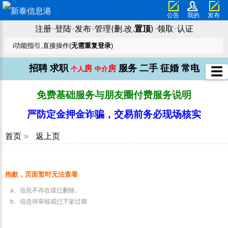
公告
我的
发布
注册
登陆
发布
管理(删.改.
置顶
)
领取
认证
➜
➜
➜
➜
➜
ℹ️功能指引,直接操作(
无需重复登录
)
招聘
求职
服务
二手
征婚
常电
房
房
☰
个人
中介
免费基础服务与朋友圈付费服务说明
严防定金押金诈骗，交易前务必现场核实
首页
»
返上页
抱歉，页面暂时无法查看
a、信息不存在或已删除。
b、信息待审核或已下架过期