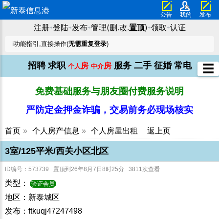
公告
我的
发布
注册
登陆
发布
管理(删.改.
置顶
)
领取
认证
➜
➜
➜
➜
➜
ℹ️功能指引,直接操作(
无需重复登录
)
招聘
求职
服务
二手
征婚
常电
房
房
☰
个人
中介
免费基础服务与朋友圈付费服务说明
严防定金押金诈骗，交易前务必现场核实
首页
»
个人房产信息
»
个人房屋出租
返上页
3室/125平米/西关小区北区
ID编号：573739 置顶到26年8月7日8时25分 3811次查看
类型：
验证会员
地区：新泰城区
发布：ftkuqj47247498