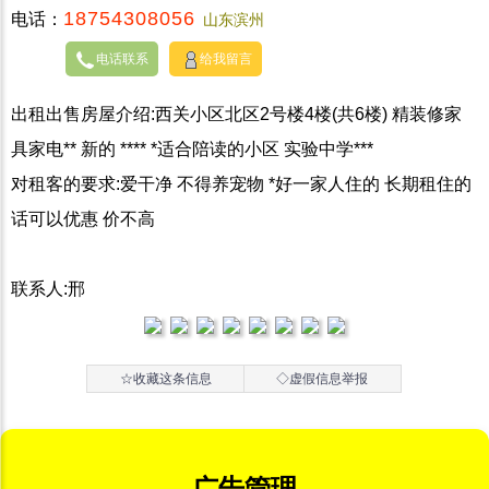
18754308056
电话：
山东滨州
电话联系
给我留言
出租出售房屋介绍:西关小区北区2号楼4楼(共6楼) 精装修家
具家电** 新的 **** *适合陪读的小区 实验中学***
对租客的要求:爱干净 不得养宠物 *好一家人住的 长期租住的
话可以优惠 价不高
联系人:邢
☆收藏这条信息
◇虚假信息举报
广告管理