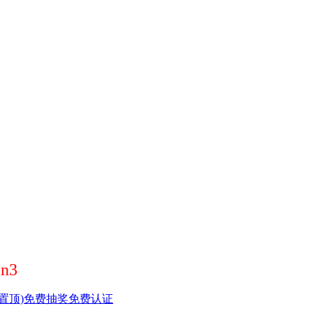
n3
置顶)
免费抽奖
免费认证