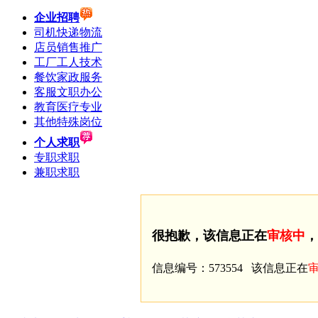
企业招聘
司机快递物流
店员销售推广
工厂工人技术
餐饮家政服务
客服文职办公
教育医疗专业
其他特殊岗位
个人求职
专职求职
兼职求职
很抱歉，该信息正在
审核中
，
信息编号：573554 该信息正在