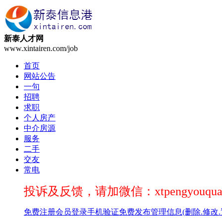
新泰人才网
www.xintairen.com/job
首页
网站公告
一句
招聘
求职
个人房产
中介房源
服务
二手
交友
常电
投诉及反馈，请加微信：xtpengyouqua
免费注册
会员登录
手机验证
免费发布
管理信息(删除.修改.