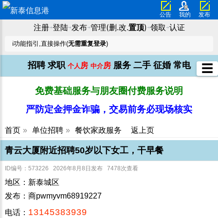
公告
我的
发布
注册
登陆
发布
管理(删.改.
置顶
)
领取
认证
➜
➜
➜
➜
➜
ℹ️功能指引,直接操作(
无需重复登录
)
招聘
求职
服务
二手
征婚
常电
房
房
☰
个人
中介
免费基础服务与朋友圈付费服务说明
严防定金押金诈骗，交易前务必现场核实
首页
»
单位招聘
»
餐饮家政服务
返上页
青云大厦附近招聘50岁以下女工，干早餐
ID编号：573226 2026年8月8日发布 7478次查看
地区：新泰城区
发布：商pwmyvm68919227
13145383939
电话：