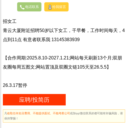
电话联系
给我留言
招女工
青云大厦附近招聘50岁以下女工，干早餐，工作时间每天，4
点到11点 有意者联系我 13145383939
【合作周期:2025.8.10-2027.1.21;网站每天刷新13个月;双朋
友圈每周五图文;网站置顶及双圈文链105天至26.5.5】
26.3.17暂停
应聘/投简历
凡
收取任何名目费用、不能提供面试、不能考察公司
或加qq/微信联系的都可能有诈骗风险，请
保持警惕！